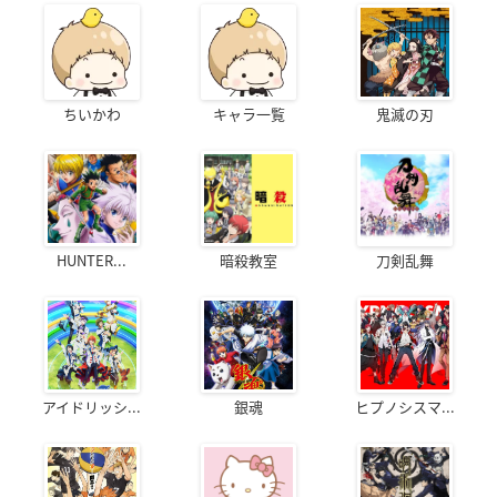
ちいかわ
キャラ一覧
鬼滅の刃
HUNTER...
暗殺教室
刀剣乱舞
アイドリッシ...
銀魂
ヒプノシスマ...