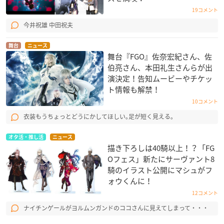
19コメント
今井祝雄 中田祝夫
舞台
ニュース
舞台『FGO』佐奈宏紀さん、佐
伯亮さん、本田礼生さんらが出
演決定！告知ムービーやチケッ
ト情報も解禁！
10コメント
衣装もうちょっとどうにかしてほしい｡足が短く見える｡
オタ活・推し活
ニュース
描き下ろしは40騎以上！？「FG
Oフェス」新たにサーヴァント8
騎のイラスト公開にマシュがフ
ォウくんに！
12コメント
ナイチンゲールがヨルムンガンドのココさんに見えてしまって・・・