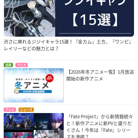
渋さに痺れるジジイキャラ15選！『金カム』土方、『ワンピ』
レイリーなどの魅力とは？
話題
アニメ
【2026年冬アニメ一覧】1月放送
開始の新作アニメ
アニメ
ニュース
『Fate Project』から新情報続々
と！新作アニメに新PVと盛りだ
くさん！今年は『Fate』シリー
ズを満喫？