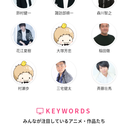
鈴村健一
諏訪部順一
森川智之
花江夏樹
大塚芳忠
稲田徹
村瀬歩
三宅健太
斉藤壮馬
KEYWORDS
みんなが注目しているアニメ・作品たち