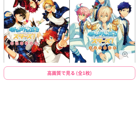
高画質で見る (全1枚)