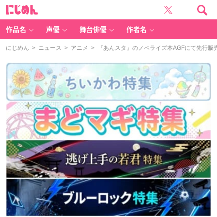
に
じ
め
ん
作品名
声優
舞台俳優
作者名
にじめん
>
ニュース
>
アニメ
> 『あんスタ』のノベライズ本AGFにて先行