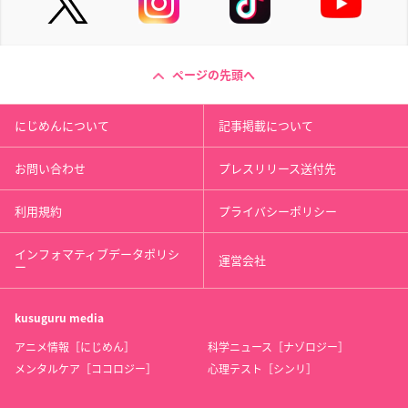
ページの先頭へ
にじめんについて
記事掲載について
お問い合わせ
プレスリリース送付先
利用規約
プライバシーポリシー
インフォマティブデータポリシ
運営会社
ー
kusuguru
media
アニメ情報［にじめん］
科学ニュース［ナゾロジー］
メンタルケア［ココロジー］
心理テスト［シンリ］