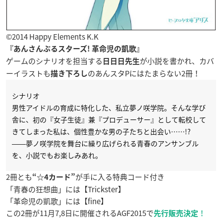
©2014 Happy Elements K.K
『あんさんぶるスターズ! 革命児の凱歌』
ゲームのシナリオを担当する
が小説を書かれ、カバ
日日日先生
ーイラストも
のあんスタPにはたまらない2冊！
描き下ろし
シナリオ
男性アイドルの育成に特化した、私立夢ノ咲学院。そんな学び
舎に、初の『女子生徒』兼『プロデューサー』として転校して
きてしまった私は、個性豊かな男の子たちと出会い……!?
――夢ノ咲学院を舞台に繰り広げられる青春のアンサンブル
を、小説でもお楽しみあれ。
2冊とも
が手に入る特典コード付き
“☆4カード”
「青春の狂想曲」には【Trickster】
「革命児の凱歌」には【fine】
この2冊が11月7,8日に開催されるAGF2015で
！
先行販売決定