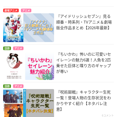
劇場アニメ
アニメ
『アイドリッシュセブン』見る
順番・時系列・TVアニメ＆劇場
版全作品まとめ【2026年最新】
話題
アニメ
『ちいかわ』怖いのに可愛いセ
イレーンの魅力6選！人魚を2匹
乗せた巨体と喋り方のギャップ
が尊い
話題
アニメ
『呪術廻戦』キャラクター生死
一覧！登場人物の生存状況をわ
かりやすく紹介【ネタバレ注
意】
6コメント