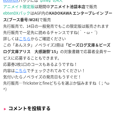
ebtenDX
パックには
【fine】の4人
アニメイト限定版
は期間中
で販売
アニメイト池袋本店
ebtenDXパック
はAGF内の
KADOKAWA エンターブレイン ブー
で販売
ス(ブース番号:W28)
先行販売で、14日の一般発売でもこの限定版は販売されます
先行販売で一足先に読めるチャンスですね(｀・ω・´)
詳しくは
こちら
からご確認ください
この「あんスタ」ノベライズ2冊は
「ビーズログ文庫＆ビーズ
の対象書籍で応募者全員サー
ログ文庫アリス 大感謝祭’15」
ビスに応募することもできます。
応募券2枚1口のコースもあるようですね！
内容は
こちら
でチェックされてみてください！
気付いたらノベライズの発売日もうすぐだ！
先行販売…Tricksterとfineどちらを選ぶか悩みますね（；^ω
^）
コメントを投稿する