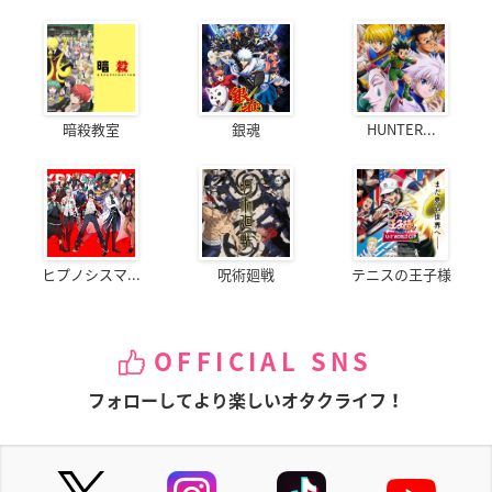
暗殺教室
銀魂
HUNTER...
ヒプノシスマ...
呪術廻戦
テニスの王子様
OFFICIAL SNS
フォローしてより楽しいオタクライフ！