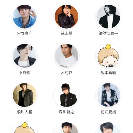
宮野真守
速水奨
諏訪部順一
下野紘
木村昴
坂本真綾
浪川大輔
森川智之
花江夏樹