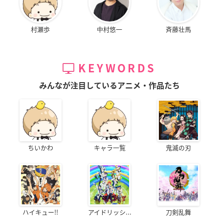
村瀬歩
中村悠一
斉藤壮馬
KEYWORDS
みんなが注目しているアニメ・作品たち
ちいかわ
キャラ一覧
鬼滅の刃
ハイキュー!!
アイドリッシ...
刀剣乱舞