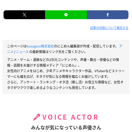
記事の内容について報告する
このページは
kusuguru株式会社
のにじめん編集部が作成・配信しています。
ア
ニメ
/
ニュース
の最新情報はリンク先をご覧ください。
アニメ・ゲーム・漫画などの2次元コンテンツや、声優・舞台・俳優などの情
報・話題をお届けする情報メディア「にじめん」。
女性向けアニメをはじめ、少年アニメやキャラクター作品、VTuberなどストリー
マーにも幅を広げ、オタクが気になる情報を幅広くお届けしています。
さらに、アンケート・ランキング・オタ活（推し活）お役立ち情報など、女性オ
タクがワクワク楽しめるようなコンテンツも発信しています。
VOICE ACTOR
みんなが気になっている声優さん