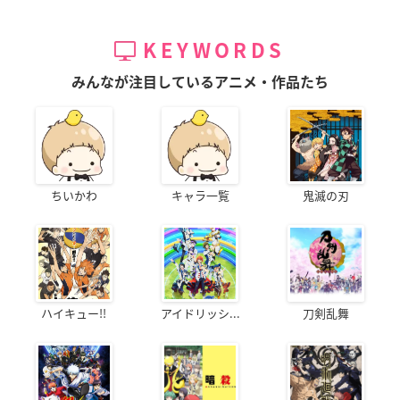
KEYWORDS
みんなが注目しているアニメ・作品たち
ちいかわ
キャラ一覧
鬼滅の刃
ハイキュー!!
アイドリッシ...
刀剣乱舞