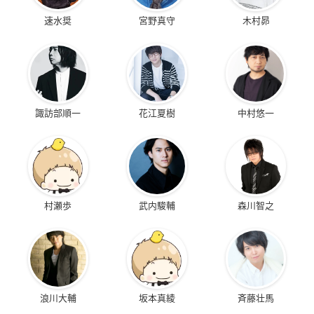
速水奨
宮野真守
木村昴
諏訪部順一
花江夏樹
中村悠一
村瀬歩
武内駿輔
森川智之
浪川大輔
坂本真綾
斉藤壮馬