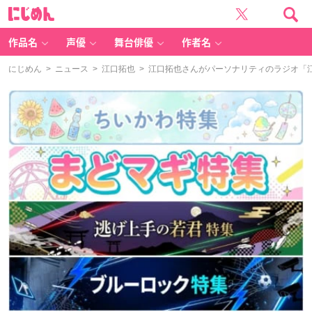
に
じ
め
ん
作品名
声優
舞台俳優
作者名
にじめん
>
ニュース
>
江口拓也
> 江口拓也さんがパーソナリティのラジオ「