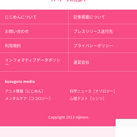
にじめんについて
記事掲載について
お問い合わせ
プレスリリース送付先
利用規約
プライバシーポリシー
インフォマティブデータポリシ
運営会社
ー
kusuguru
media
アニメ情報［にじめん］
科学ニュース［ナゾロジー］
メンタルケア［ココロジー］
心理テスト［シンリ］
Copyright 2013 nijimen.