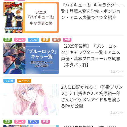
『ハイキュー!!』キャラクター一
覧！登場人物を学校・ポジショ
ン・アニメ声優つきで全紹介
話題
アニメ
マンガ
書籍
舞台
声優
【2025年最新】『ブルーロッ
ク』キャラクター一覧！アニメ
声優・基本プロフィールを網羅
【ネタバレ有】
1コメント
マンガ
ニュース
2人に口説かれる！『熱愛プリン
ス』江口拓也さんと梅原裕一郎
さんがイケメンアイドルを演じ
るPVが公開
2コメント
話題
アニメ
アプリ
声優