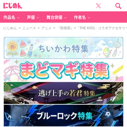
に
じ
め
ん
作品名
声優
舞台俳優
作者名
にじめん
>
ニュース
>
アニメ
> 『防衛部』×「THE KISS」コラボアクセサ