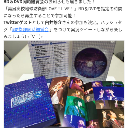
のお知らせも届きました！
BD＆DVD同時鑑賞会
「美男高校地球防衛部LOVE！LIVE！」BD＆DVDを指定の時間
になったら再生することで参加可能！
として
さんの参加も決定。ハッシュタ
Twitterゲスト
白井悠介
グ「
#防衛部同時鑑賞会
」をつけて実況ツイートしながら楽し
みましょう(∩´∀｀)∩