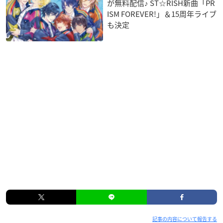
が無料配信♪ ST☆RISH新曲「PR
ISM FOREVER!」＆15周年ライブ
も決定
記事の内容について報告する