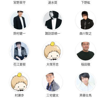
宮野真守
速水奨
下野紘
鈴村健一
諏訪部順一
森川智之
花江夏樹
大塚芳忠
稲田徹
村瀬歩
三宅健太
斉藤壮馬