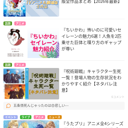
版全作品まとめ【2026年最新】
話題
アニメ
『ちいかわ』怖いのに可愛いセ
イレーンの魅力6選！人魚を2匹
乗せた巨体と喋り方のギャップ
が尊い
話題
アニメ
『呪術廻戦』キャラクター生死
一覧！登場人物の生存状況をわ
かりやすく紹介【ネタバレ注
意】
6コメント
五条悟死んじゃったのは😞悲しい⋯
イベント
ライブ
アニメ
ニュース
『うたプリ』アニメ全4シリーズ