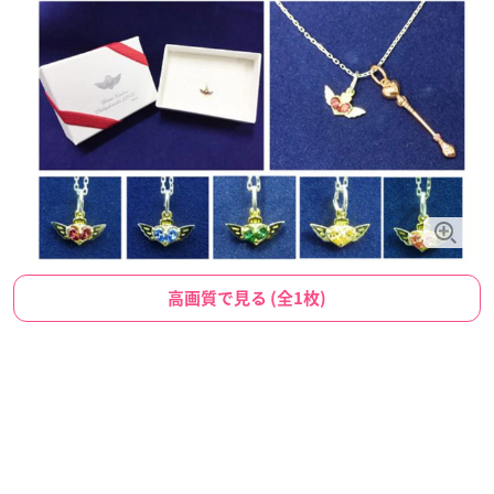
高画質で見る (全1枚)