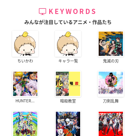
KEYWORDS
みんなが注目しているアニメ・作品たち
ちいかわ
キャラ一覧
鬼滅の刃
HUNTER...
暗殺教室
刀剣乱舞