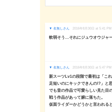
名無しさん
2016年8月30日 at 5:41 PM
軟弱そう…それにジュウオウジャ
名無しさん
2016年8月30日 at 5:47 PM
新スーツLv1の段階で最初は「これ
足短いのにキックできんの!?」と
でも昔の作品で可愛らしい見た目
戦う作品があって腑に落ちた。
仮面ライダーかどうかと言われると