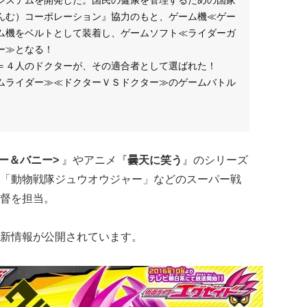
んむ）コーポレーション』協力のもと、ゲーム機≪ゲー
ム機をベルトとして装着し、ゲームソフト≪ライダーガ
ー≫となる！
＝４人のドクターが、その適合者として選ばれた！
ムライダー≫≪ドクターＶＳドクター≫のゲームバトル
イガー＆バニー>
』やアニメ『
曇天に笑う
』のシリーズ
「動物戦隊ジュウオウジャー」などのスーパー戦
督を担当。
新情報が公開されています。