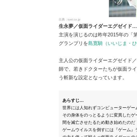
toei.co.jp
生永夢／仮面ライダーエグゼイド…
主演を演じるのは昨年2015年の「
グランプリを
島寛騎（いいじま・ひ
主人公の仮面ライダーエグゼイド／
師で、若きドクターたちが仮面ライ
う斬新な設定となっています。
あらすじ…
世界には人知れずコンピューターゲー
その身体をのっとるように変異したゲ
間を滅亡させたるため動き始めたのだ
ゲームウイルスを倒すには『ゲーム』
の力を使って戦う≪仮面ライダー≫の