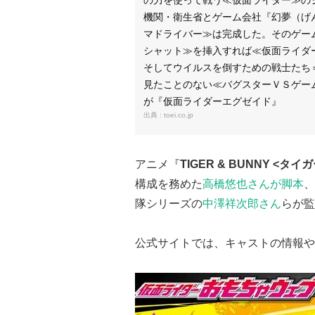
機関・衛生省とゲーム会社『幻夢（げ
マドライバー≫は完成した。そのゲー
シャット≫を挿入すれば≪仮面ライダ
そしてウイルスを倒すための戦士たち
見たことのない≪バグスターＶＳゲー
が『仮面ライダーエグゼイド』
toei.co.jp
アニメ『
TIGER & BUNNY <タ
構成を務めた
高橋悠也さんが脚本
、
隊シリーズの
中澤祥次郎さん
らが監
公式サイトでは、キャストの情報や