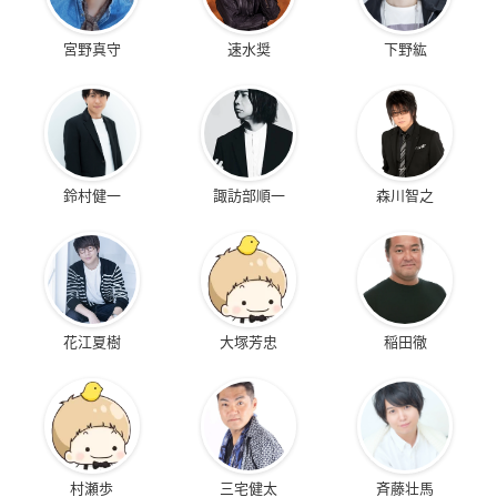
宮野真守
速水奨
下野紘
鈴村健一
諏訪部順一
森川智之
花江夏樹
大塚芳忠
稲田徹
村瀬歩
三宅健太
斉藤壮馬