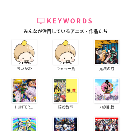
KEYWORDS
みんなが注目しているアニメ・作品たち
ちいかわ
キャラ一覧
鬼滅の刃
HUNTER...
暗殺教室
刀剣乱舞