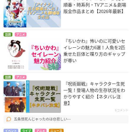
順番・時系列・TVアニメ＆劇場
版全作品まとめ【2026年最新】
話題
アニメ
『ちいかわ』怖いのに可愛いセ
イレーンの魅力6選！人魚を2匹
乗せた巨体と喋り方のギャップ
が尊い
話題
アニメ
『呪術廻戦』キャラクター生死
一覧！登場人物の生存状況をわ
かりやすく紹介【ネタバレ注
意】
6コメント
五条悟死んじゃったのは😞悲しい⋯
イベント
ライブ
アニメ
ニュース