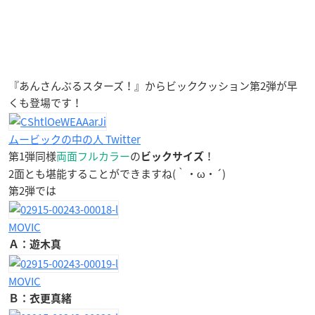
『あんさんぶるスターズ！』からビッククッション第2弾が早
くも登場です！
ムービックの中の人 Twitter
第1弾同様
両面フルカラー
の
！
ビックサイズ
2面とも堪能することができますね(｀・ω・´)
第2弾では
MOVIC
Ａ：遊木真
MOVIC
Ｂ：衣更真緒