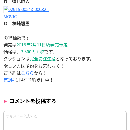
Ｎ：蓮巳敬人
MOVIC
Ｏ：神崎颯馬
の15種類です！
発売は
2016年2月11日頃発売予定
価格は、
3,500円 + 税
です。
クッションは
となっております。
完全受注生産
欲しい方は予約をお忘れなく！
ご予約は
こちら
から！
第1弾
も現在予約受付中！
コメントを投稿する