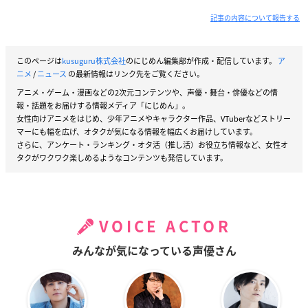
記事の内容について報告する
このページは
kusuguru株式会社
のにじめん編集部が作成・配信しています。
ア
ニメ
/
ニュース
の最新情報はリンク先をご覧ください。
アニメ・ゲーム・漫画などの2次元コンテンツや、声優・舞台・俳優などの情
報・話題をお届けする情報メディア「にじめん」。
女性向けアニメをはじめ、少年アニメやキャラクター作品、VTuberなどストリー
マーにも幅を広げ、オタクが気になる情報を幅広くお届けしています。
さらに、アンケート・ランキング・オタ活（推し活）お役立ち情報など、女性オ
タクがワクワク楽しめるようなコンテンツも発信しています。
VOICE ACTOR
みんなが気になっている声優さん