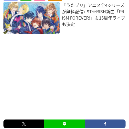
『うたプリ』アニメ全4シリーズ
が無料配信♪ ST☆RISH新曲「PR
ISM FOREVER!」＆15周年ライブ
も決定