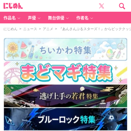
に
じ
め
ん
作品名
声優
舞台俳優
作者名
にじめん
>
ニュース
>
アニメ
> 『あんさんぶるスターズ！』からビッククッ