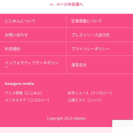
ページの先頭へ
にじめんについて
記事掲載について
お問い合わせ
プレスリリース送付先
利用規約
プライバシーポリシー
インフォマティブデータポリシ
運営会社
ー
kusuguru
media
アニメ情報［にじめん］
科学ニュース［ナゾロジー］
メンタルケア［ココロジー］
心理テスト［シンリ］
Copyright 2013 nijimen.