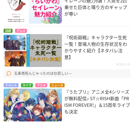
イレーンの魅力6選！人魚を2匹
乗せた巨体と喋り方のギャップ
が尊い
話題
アニメ
『呪術廻戦』キャラクター生死
一覧！登場人物の生存状況をわ
かりやすく紹介【ネタバレ注
意】
6コメント
五条悟死んじゃったのは😞悲しい⋯
イベント
ライブ
アニメ
ニュース
『うたプリ』アニメ全4シリーズ
が無料配信♪ ST☆RISH新曲「PR
ISM FOREVER!」＆15周年ライブ
も決定