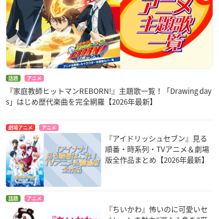
話題
アニメ
『家庭教師ヒットマンREBORN!』主題歌一覧！「Drawing day
s」はじめ歴代楽曲を完全網羅【2026年最新】
劇場アニメ
アニメ
『アイドリッシュセブン』見る
順番・時系列・TVアニメ＆劇場
版全作品まとめ【2026年最新】
話題
アニメ
『ちいかわ』怖いのに可愛いセ