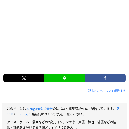
記事の内容について報告する
このページは
kusuguru株式会社
のにじめん編集部が作成・配信しています。
ア
ニメ
/
ニュース
の最新情報はリンク先をご覧ください。
アニメ・ゲーム・漫画などの2次元コンテンツや、声優・舞台・俳優などの情
報・話題をお届けする情報メディア「にじめん」。