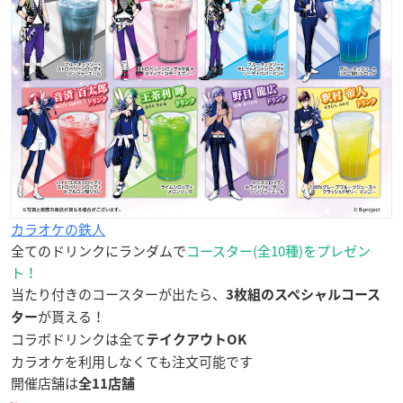
カラオケの鉄人
全てのドリンクにランダムで
コースター(全10種)をプレゼン
ト！
当たり付きのコースターが出たら、
3枚組のスペシャルコース
が貰える！
ター
コラボドリンクは全て
テイクアウトOK
カラオケを利用しなくても注文可能です
開催店舗は
全11店舗