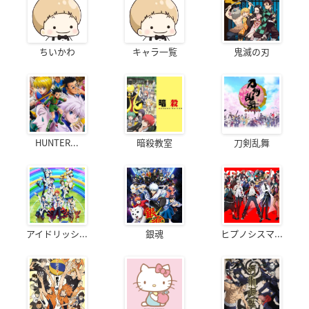
ちいかわ
キャラ一覧
鬼滅の刃
HUNTER...
暗殺教室
刀剣乱舞
アイドリッシ...
銀魂
ヒプノシスマ...