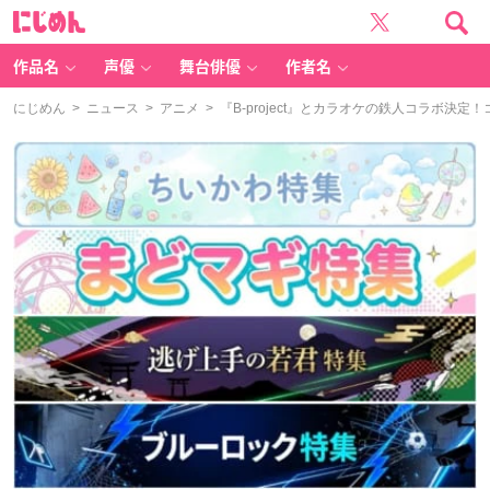
に
じ
め
ん
作品名
声優
舞台俳優
作者名
にじめん
>
ニュース
>
アニメ
> 『B-project』とカラオケの鉄人コラボ決