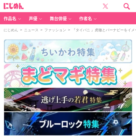
に
じ
め
ん
作品名
声優
舞台俳優
作者名
にじめん
>
ニュース
>
ファッション
> 『タイバニ 』虎徹とバーナビーをイ