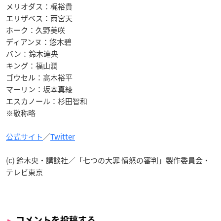
メリオダス：梶裕貴
エリザベス：雨宮天
ホーク：久野美咲
ディアンヌ：悠木碧
バン：鈴木達央
キング：福山潤
ゴウセル：高木裕平
マーリン：坂本真綾
エスカノール：杉田智和
※敬称略
公式サイト
／
Twitter
(c)️ 鈴木央・講談社／「七つの大罪 憤怒の審判」製作委員会・
テレビ東京
コメントを投稿する