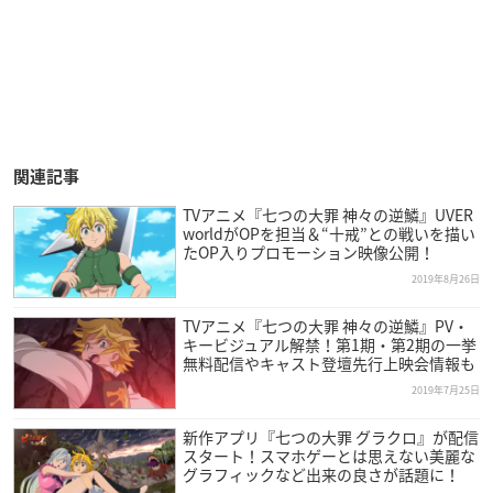
関連記事
TVアニメ『七つの大罪 神々の逆鱗』UVER
worldがOPを担当＆“十戒”との戦いを描い
たOP入りプロモーション映像公開！
2019年8月26日
TVアニメ『七つの大罪 神々の逆鱗』PV・
キービジュアル解禁！第1期・第2期の一挙
無料配信やキャスト登壇先行上映会情報も
2019年7月25日
新作アプリ『七つの大罪 グラクロ』が配信
スタート！スマホゲーとは思えない美麗な
グラフィックなど出来の良さが話題に！