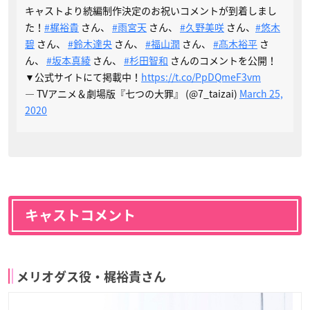
キャストより続編制作決定のお祝いコメントが到着しまし
た！
#梶裕貴
さん、
#雨宮天
さん、
#久野美咲
さん、
#悠木
碧
さん、
#鈴木達央
さん、
#福山潤
さん、
#髙木裕平
さ
ん、
#坂本真綾
さん、
#杉田智和
さんのコメントを公開！
▼公式サイトにて掲載中！
https://t.co/PpDQmeF3vm
— TVアニメ＆劇場版『七つの大罪』 (@7_taizai)
March 25,
2020
キャストコメント
メリオダス役・梶裕貴さん