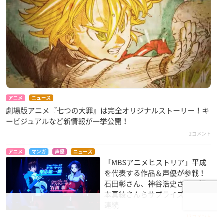
アニメ
ニュース
劇場版アニメ『七つの大罪』は完全オリジナルストーリー！キ
ービジュアルなど新情報が一挙公開！
2コメント
アニメ
マンガ
声優
ニュース
「MBSアニメヒストリア」平成
を代表する作品＆声優が参戦！
石田彰さん、神谷浩史さん、坂
本真綾さんらサプライズ出演の
連続
13コメント