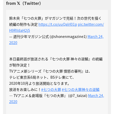
鈴木央「七つの大罪」がマガジンで完結！次の世代を描く
続編の制作も決定
https://t.co/uuQalrl01p
pic.twitter.com/
H9RVdaH2j5
— 週刊少年マガジン公式 (@shonenmagazine1)
March 24,
2020
本日最終話が放送される『七つの大罪 神々の逆鱗』の続編
が制作決定！
TVアニメ新シリーズ『七つの大罪 憤怒の審判』は、
テレビ東京系6局ネット、BSテレ東にて、
2020年10月より放送開始となります。
放送をお楽しみに！
#七つの大罪
#七つの大罪神々の逆鱗
— TVアニメ＆劇場版『七つの大罪』 (@7_taizai)
March 24,
2020