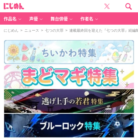
に
じ
め
ん
作品名
声優
舞台俳優
作者名
にじめん
>
ニュース
>
七つの大罪
> 連載最終回を迎えた『七つの大罪』続編制