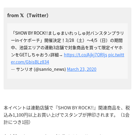
「SHOW BY ROCK!!ましゅまいれっしゅ対バンスタンプラリ
ーinイケポーチ」開催決定！3/28（土）～4/5（日）の期間
中、池袋エリアの連動3店舗で対象商品を買って限定イヤホ
ンをGETしちゃおう♪詳細→
https://t.co/Ajkj7ORljs
pic.twitt
er.com/GbisBLz834
— サンリオ (@sanrio_news)
March 23, 2020
本イベントは連動店舗で『SHOW BY ROCK!!』関連商品を、税
込み1,100円以上お買い上げでスタンプが押印されます。（1会
計につき1回）