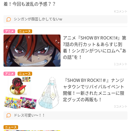
着！今回も波乱の予感？？
4コメント
シンガンが顔芸しかしてないw
アニメ
ニュース
アニメ『SHOW BY ROCK!!#』第
7話の先行カット＆あらすじ到
着！シンガンがついにロムへ”あ
の話”を！
1コメント
アニメ
ニュース
『SHOW BY ROCK!!＃』ナンジ
ャタウンでリバイバルイベント
開催！一新されたメニューに限
定グッズの再販も！
3コメント
ドレス可愛い〜！！
ニュース