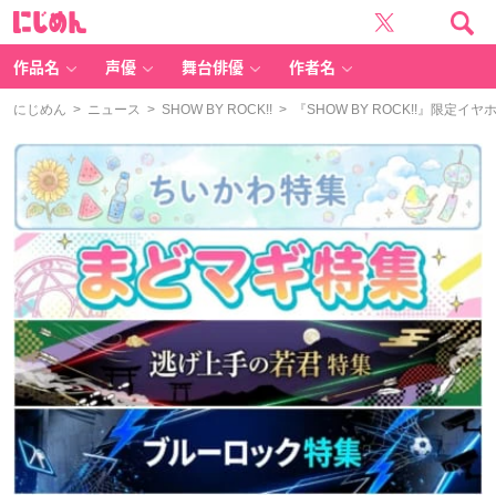
に
じ
め
ん
作品名
声優
舞台俳優
作者名
にじめん
>
ニュース
>
SHOW BY ROCK!!
> 『SHOW BY ROCK!!』限