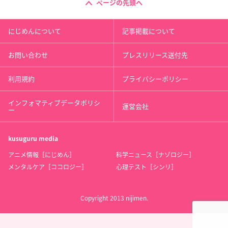
ページの先頭へ
にじめんについて
記事掲載について
お問い合わせ
プレスリリース送付先
利用規約
プライバシーポリシー
インフォマティブデータポリシ
運営会社
ー
kusuguru
media
アニメ情報［にじめん］
科学ニュース［ナゾロジー］
メンタルケア［ココロジー］
心理テスト［シンリ］
Copyright 2013 nijimen.