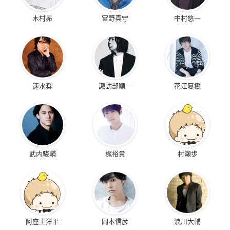
木村昴
宮野真守
中村悠一
速水奨
諏訪部順一
花江夏樹
武内駿輔
梶裕貴
村瀬歩
阿座上洋平
岡本信彦
浪川大輔