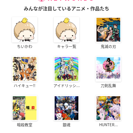
みんなが注目しているアニメ・作品たち
ちいかわ
キャラ一覧
鬼滅の刃
ハイキュー!!
アイドリッシ...
刀剣乱舞
暗殺教室
銀魂
HUNTER...