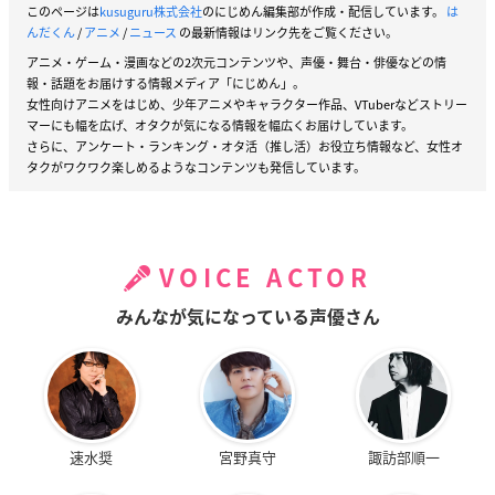
このページは
kusuguru株式会社
のにじめん編集部が作成・配信しています。
は
んだくん
/
アニメ
/
ニュース
の最新情報はリンク先をご覧ください。
アニメ・ゲーム・漫画などの2次元コンテンツや、声優・舞台・俳優などの情
報・話題をお届けする情報メディア「にじめん」。
女性向けアニメをはじめ、少年アニメやキャラクター作品、VTuberなどストリー
マーにも幅を広げ、オタクが気になる情報を幅広くお届けしています。
さらに、アンケート・ランキング・オタ活（推し活）お役立ち情報など、女性オ
タクがワクワク楽しめるようなコンテンツも発信しています。
VOICE ACTOR
みんなが気になっている声優さん
速水奨
宮野真守
諏訪部順一