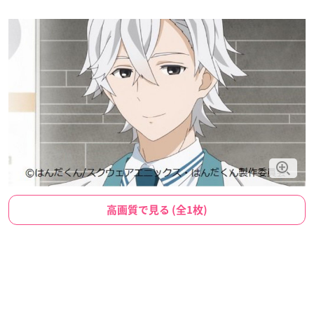
高画質で見る (全1枚)