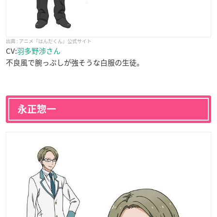
アニメ『はんだくん』公式サイト
CV:
羽多野渉さん
不良風で腕っぷしが強そうな白服の生徒。
永正惣一