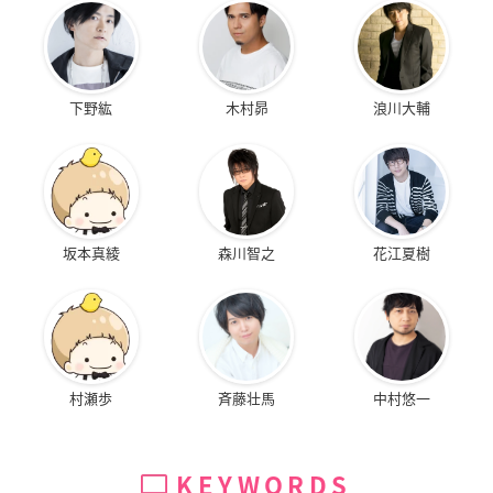
下野紘
木村昴
浪川大輔
坂本真綾
森川智之
花江夏樹
村瀬歩
斉藤壮馬
中村悠一
KEYWORDS