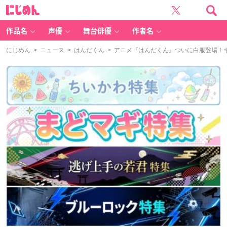
に
じ
め
ん
作品名
声優
舞台俳優
作者名
にじめん
>
ニュース
>
はんだくん
> アニメ『はんだくん』ついに白服登場！