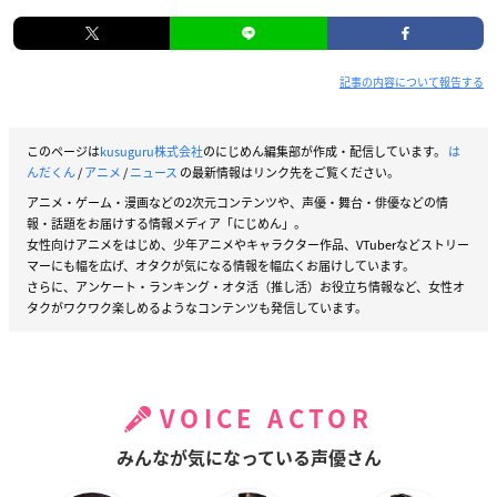
記事の内容について報告する
このページは
kusuguru株式会社
のにじめん編集部が作成・配信しています。
は
んだくん
/
アニメ
/
ニュース
の最新情報はリンク先をご覧ください。
アニメ・ゲーム・漫画などの2次元コンテンツや、声優・舞台・俳優などの情
報・話題をお届けする情報メディア「にじめん」。
女性向けアニメをはじめ、少年アニメやキャラクター作品、VTuberなどストリー
マーにも幅を広げ、オタクが気になる情報を幅広くお届けしています。
さらに、アンケート・ランキング・オタ活（推し活）お役立ち情報など、女性オ
タクがワクワク楽しめるようなコンテンツも発信しています。
VOICE ACTOR
みんなが気になっている声優さん