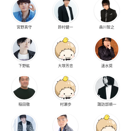
宮野真守
鈴村健一
森川智之
下野紘
大塚芳忠
速水奨
稲田徹
村瀬歩
諏訪部順一