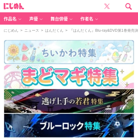
に
じ
め
ん
作品名
声優
舞台俳優
作者名
にじめん
>
ニュース
>
はんだくん
> 『はんだくん』Blu-ray&DVD第1巻