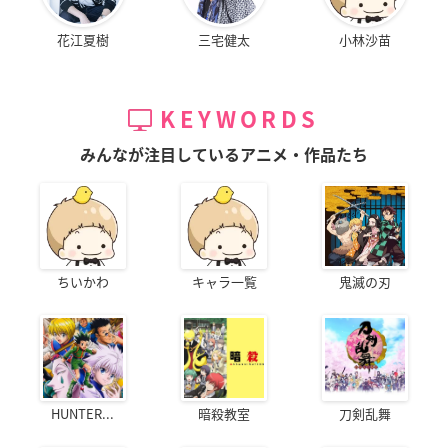
花江夏樹
三宅健太
小林沙苗
KEYWORDS
みんなが注目しているアニメ・作品たち
ちいかわ
キャラ一覧
鬼滅の刃
HUNTER...
暗殺教室
刀剣乱舞