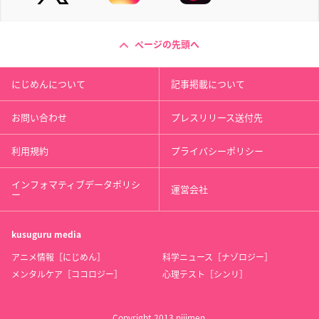
ページの先頭へ
にじめんについて
記事掲載について
お問い合わせ
プレスリリース送付先
利用規約
プライバシーポリシー
インフォマティブデータポリシ
運営会社
ー
kusuguru
media
アニメ情報［にじめん］
科学ニュース［ナゾロジー］
メンタルケア［ココロジー］
心理テスト［シンリ］
Copyright 2013 nijimen.