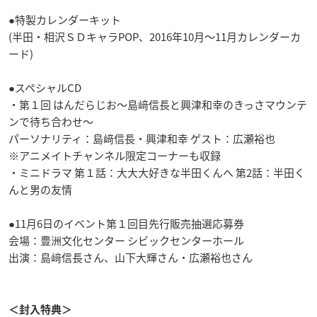
●特製カレンダーキット
(半田・相沢ＳＤキャラPOP、2016年10月～11月カレンダーカ
ード)
●スペシャルCD
・第１回 はんだらじお～島﨑信長と興津和幸のきっさマウンテ
ンで待ち合わせ～
パーソナリティ：島﨑信長・興津和幸 ゲスト：広瀬裕也
※アニメイトチャンネル限定コーナーも収録
・ミニドラマ 第１話：大大大好きな半田くんへ 第2話：半田く
んと男の友情
●11月6日のイベント第１回目先行販売抽選応募券
会場：豊洲文化センター シビックセンターホール
出演：島﨑信長さん、山下大輝さん・広瀬裕也さん
＜封入特典＞