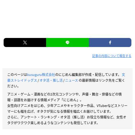
記事の内容について報告する
このページは
kusuguru株式会社
のにじめん編集部が作成・配信しています。
文
豪ストレイドッグス
/
オタ活・推し活
/
ニュース
の最新情報はリンク先をご覧く
ださい。
アニメ・ゲーム・漫画などの2次元コンテンツや、声優・舞台・俳優などの情
報・話題をお届けする情報メディア「にじめん」。
女性向けアニメをはじめ、少年アニメやキャラクター作品、VTuberなどストリー
マーにも幅を広げ、オタクが気になる情報を幅広くお届けしています。
さらに、アンケート・ランキング・オタ活（推し活）お役立ち情報など、女性オ
タクがワクワク楽しめるようなコンテンツも発信しています。