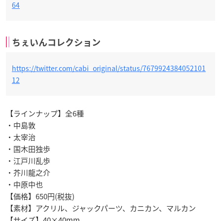
64
ちぇいんコレクション
https://twitter.com/cabi_original/status/7679924384052101
12
【ラインナップ】全6種
・中島敦
・太宰治
・国木田独歩
・江戸川乱歩
・芥川龍之介
・中原中也
【価格】650円(税抜)
【素材】アクリル、ジャックパーツ、カニカン、マルカン
【サイズ】40×40mm