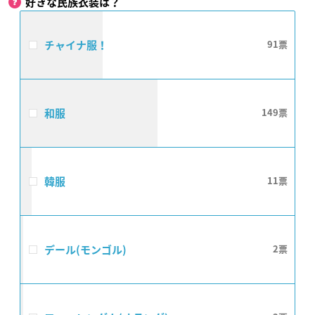
好きな民族衣装は？
チャイナ服！
91
和服
149
韓服
11
デール(モンゴル)
2