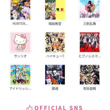
HUNTER...
暗殺教室
刀剣乱舞
サンリオ
ハイキュー!!
ヒプノシスマ...
アイドリッシ...
銀魂
呪術廻戦
OFFICIAL SNS