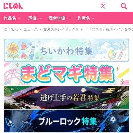
に
じ
め
ん
作品名
声優
舞台俳優
作者名
にじめん
>
ニュース
>
文豪ストレイドッグス
> 「『文スト』in チャイナタ