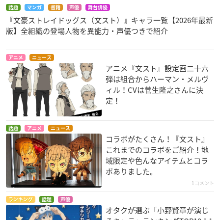
話題
マンガ
書籍
声優
舞台俳優
『文豪ストレイドッグス（文スト）』キャラ一覧【2026年最新
版】全組織の登場人物を異能力・声優つきで紹介
アニメ
ニュース
アニメ『文スト』設定画二十六
弾は組合からハーマン・メルヴ
ィル！CVは菅生隆之さんに決
定！
話題
アニメ
ニュース
コラボがたくさん！『文スト』
これまでのコラボをご紹介！地
域限定や色んなアイテムとコラ
ボありました。
1コメント
ランキング
話題
声優
オタクが選ぶ「小野賢章が演じ