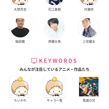
大塚芳忠
花江夏樹
村瀬歩
稲田徹
斉藤壮馬
三宅健太
KEYWORDS
みんなが注目しているアニメ・作品たち
ちいかわ
キャラ一覧
鬼滅の刃