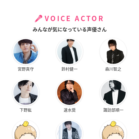
VOICE ACTOR
みんなが気になっている声優さん
宮野真守
鈴村健一
森川智之
下野紘
速水奨
諏訪部順一