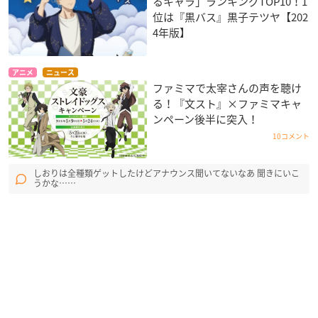
るキャラ」ランキングTOP10！1
位は『黒バス』黒子テツヤ【202
4年版】
アニメ
ニュース
ファミマで太宰さんの声を聴け
る！『文スト』×ファミマキャ
ンペーン後半に突入！
10コメント
しおりは全種類ゲットしたけどアナウンス聞いてないなあ 聞きにいこ
うかな……