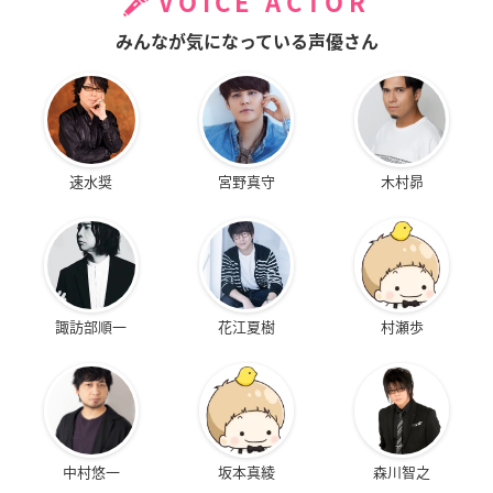
VOICE ACTOR
みんなが気になっている声優さん
速水奨
宮野真守
木村昴
諏訪部順一
花江夏樹
村瀬歩
中村悠一
坂本真綾
森川智之