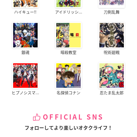
ハイキュー!!
アイドリッシ...
刀剣乱舞
銀魂
暗殺教室
呪術廻戦
ヒプノシスマ...
名探偵コナン
忍たま乱太郎
OFFICIAL SNS
フォローしてより楽しいオタクライフ！