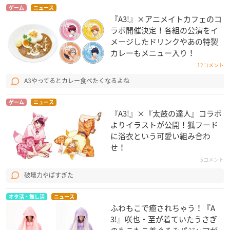
ゲーム
ニュース
『A3!』×アニメイトカフェのコ
ラボ開催決定！各組の公演をイ
メージしたドリンクやあの特製
カレーもメニュー入り！
12コメント
A3やってるとカレー食べたくなるよね
ゲーム
ニュース
『A3!』×『太鼓の達人』コラボ
よりイラストが公開！狐フード
に浴衣という可愛い組み合わ
せ！
5コメント
破壊力やばすぎた
オタ活・推し活
ニュース
ふわもこで癒されちゃう！『A
3!』咲也・至が着ていたうさぎ