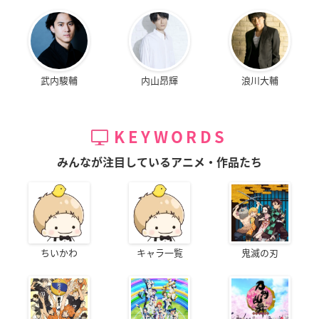
武内駿輔
内山昂輝
浪川大輔
KEYWORDS
みんなが注目しているアニメ・作品たち
ちいかわ
キャラ一覧
鬼滅の刃