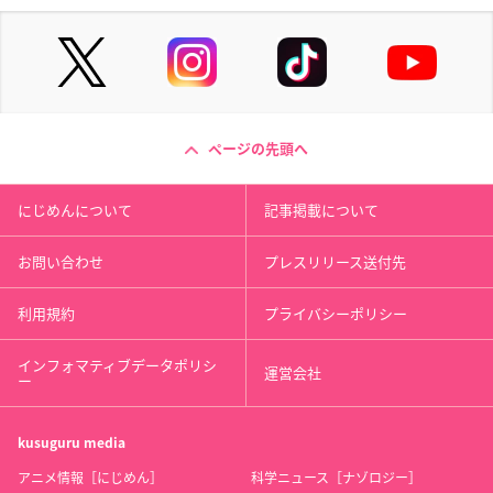
ページの先頭へ
にじめんについて
記事掲載について
お問い合わせ
プレスリリース送付先
利用規約
プライバシーポリシー
インフォマティブデータポリシ
運営会社
ー
kusuguru
media
アニメ情報［にじめん］
科学ニュース［ナゾロジー］