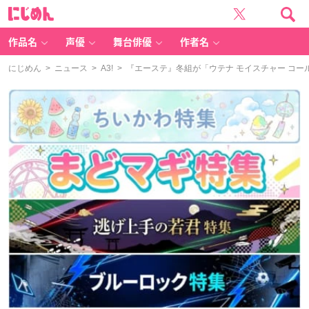
に
じ
め
ん
作品名
声優
舞台俳優
作者名
にじめん
>
ニュース
>
A3!
> 『エーステ』冬組が「ウテナ モイスチャー コ