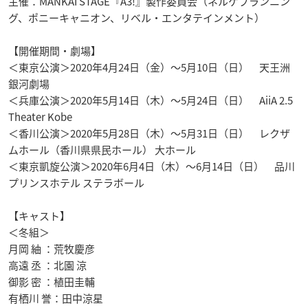
主催：MANKAI STAGE『A3!』製作委員会（ネルケプランニン
グ、ポニーキャニオン、リベル・エンタテインメント）
【開催期間・劇場】
＜東京公演＞2020年4月24日（金）～5月10日（日） 天王洲
銀河劇場
＜兵庫公演＞2020年5月14日（木）～5月24日（日） AiiA 2.5
Theater Kobe
＜香川公演＞2020年5月28日（木）～5月31日（日） レクザ
ムホール（香川県県民ホール） 大ホール
＜東京凱旋公演＞2020年6月4日（木）～6月14日（日） 品川
プリンスホテル ステラボール
【キャスト】
＜冬組＞
月岡 紬 ：荒牧慶彦
高遠 丞 ：北園 涼
御影 密 ：植田圭輔
有栖川 誉：田中涼星