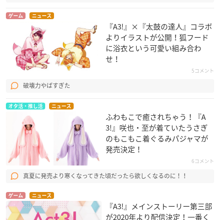
ゲーム
ニュース
『A3!』×『太鼓の達人』コラボ
よりイラストが公開！狐フード
に浴衣という可愛い組み合わ
せ！
5コメント
破壊力やばすぎた
オタ活・推し活
ニュース
ふわもこで癒されちゃう！『A
3!』咲也・至が着ていたうさぎ
のもこもこ着ぐるみパジャマが
発売決定！
6コメント
真夏に発売より寒くなってきた頃だったら欲しくなるのに！！
ゲーム
ニュース
『A3!』メインストーリー第三部
が2020年より配信決定！一番く