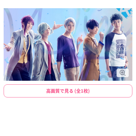
高画質で見る (全1枚)