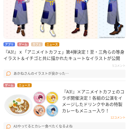
アプリ
ゲーム
カフェ
ニュース
『A3!』ｘ「アニメイトカフェ」第4弾決定！至・三角らの等身
イラスト＆イチゴと共に描かれたキュートなイラストが公開
5コメント
あかねさんのイラストが良かった…
ゲーム
ニュース
『A3!』×アニメイトカフェのコ
ラボ開催決定！各組の公演をイ
メージしたドリンクやあの特製
カレーもメニュー入り！
12コメント
A3やってるとカレー食べたくなるよね