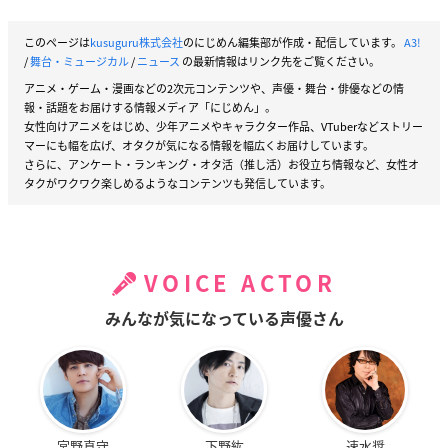
このページは
kusuguru株式会社
のにじめん編集部が作成・配信しています。
A3!
/
舞台・ミュージカル
/
ニュース
の最新情報はリンク先をご覧ください。
アニメ・ゲーム・漫画などの2次元コンテンツや、声優・舞台・俳優などの情
報・話題をお届けする情報メディア「にじめん」。
女性向けアニメをはじめ、少年アニメやキャラクター作品、VTuberなどストリー
マーにも幅を広げ、オタクが気になる情報を幅広くお届けしています。
さらに、アンケート・ランキング・オタ活（推し活）お役立ち情報など、女性オ
タクがワクワク楽しめるようなコンテンツも発信しています。
VOICE ACTOR
みんなが気になっている声優さん
宮野真守
下野紘
速水奨