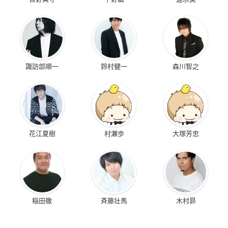
諏訪部順一
鈴村健一
森川智之
花江夏樹
村瀬歩
大塚芳忠
稲田徹
斉藤壮馬
木村昴