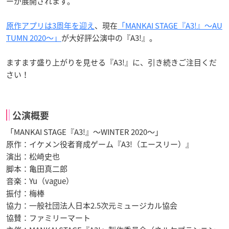
ーが展開されます。
原作アプリは3周年を迎え
、現在
「MANKAI STAGE『A3!』～AU
TUMN 2020～」
が大好評公演中の『A3!』。
ますます盛り上がりを見せる『A3!』に、引き続きご注目くだ
さい！
公演概要
「MANKAI STAGE『A3!』～WINTER 2020～」
原作：イケメン役者育成ゲーム『A3!（エースリー）』
演出：松崎史也
脚本：亀田真二郎
音楽：Yu（vague）
振付：梅棒
協力：一般社団法人日本2.5次元ミュージカル協会
協賛：ファミリーマート