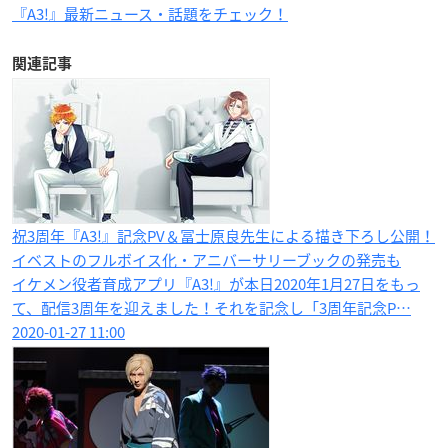
『A3!』最新ニュース・話題をチェック！
関連記事
祝3周年『A3!』記念PV＆冨士原良先生による描き下ろし公開！
イベストのフルボイス化・アニバーサリーブックの発売も
イケメン役者育成アプリ『A3!』が本日2020年1月27日をもっ
て、配信3周年を迎えました！それを記念し「3周年記念P…
2020-01-27 11:00