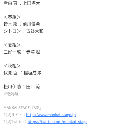
雪白 東 ：上田堪大
＜春組＞
皆木 綴 ：前川優希
シトロン ：古谷大和
＜夏組＞
三好一成 ：赤澤 燈
＜秋組＞
伏見 臣 ：稲垣成弥
松川伊助 ：田口 涼
※敬称略
MANKAI STAGE『A3!』
公式サイト：
http://www.mankai-stage.jp
公式Twitter：
https://twitter.com/mankai_stage