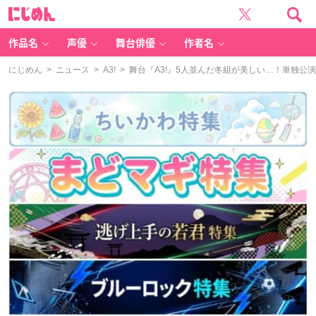
に
じ
め
ん
作品名
声優
舞台俳優
作者名
にじめん
>
ニュース
>
A3!
> 舞台『A3!』5人並んだ冬組が美しい…！単独