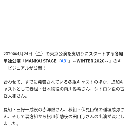
2020年4月24日（金）の東京公演を皮切りにスタートする
冬組
のキ
単独公演「MANKAI STAGE『
A3!
』～WINTER 2020～」
ービジュアルが公開！
合わせて、すでに発表されている冬組キャストのほか、追加キ
ャストとして春組・皆木綴役の前川優希さん、シトロン役の古
谷大和さん。
夏組・三好一成役の赤澤燈さん、秋組・伏見臣役の稲垣成弥さ
ん、そして裏方組から松川伊助役の田口涼さんの出演が決定し
ました。