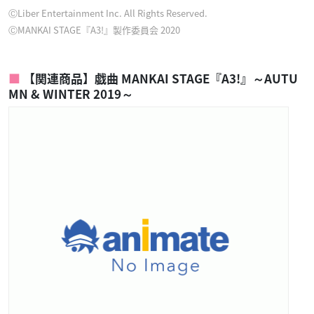
ⒸLiber Entertainment Inc. All Rights Reserved.
ⒸMANKAI STAGE『A3!』製作委員会 2020
【関連商品】戯曲 MANKAI STAGE『A3!』～AUTU
MN & WINTER 2019～