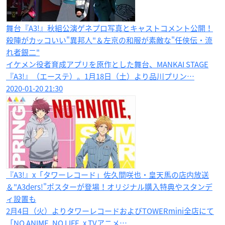
舞台『A3!』秋組公演ゲネプロ写真とキャストコメント公開！
殺陣がカッコいい"異邦人"＆左京の和服が素敵な"任侠伝・流
れ者銀二"
イケメン役者育成アプリを原作とした舞台、MANKAI STAGE
『A3!』（エーステ）。1月18日（土）より品川プリン…
2020-01-20 21:30
『A3!』x「タワーレコード」佐久間咲也・皇天馬の店内放送
＆"A3ders!"ポスターが登場！オリジナル購入特典やスタンデ
ィ設置も
2月4日（火）よりタワーレコードおよびTOWERmini全店にて
「NO ANIME, NO LIFE. x TVアニメ…