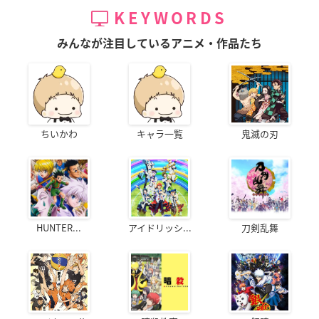
KEYWORDS
みんなが注目しているアニメ・作品たち
ちいかわ
キャラ一覧
鬼滅の刃
HUNTER...
アイドリッシ...
刀剣乱舞