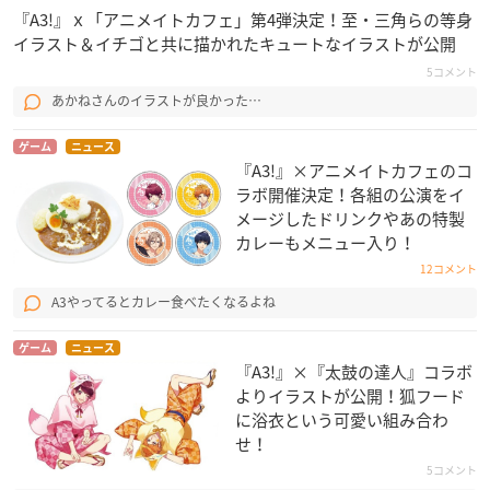
『A3!』ｘ「アニメイトカフェ」第4弾決定！至・三角らの等身
イラスト＆イチゴと共に描かれたキュートなイラストが公開
5コメント
あかねさんのイラストが良かった…
ゲーム
ニュース
『A3!』×アニメイトカフェのコ
ラボ開催決定！各組の公演をイ
メージしたドリンクやあの特製
カレーもメニュー入り！
12コメント
A3やってるとカレー食べたくなるよね
ゲーム
ニュース
『A3!』×『太鼓の達人』コラボ
よりイラストが公開！狐フード
に浴衣という可愛い組み合わ
せ！
5コメント