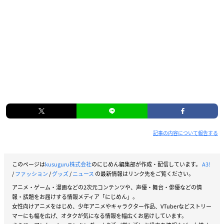
記事の内容について報告する
このページは
kusuguru株式会社
のにじめん編集部が作成・配信しています。
A3!
/
ファッション
/
グッズ
/
ニュース
の最新情報はリンク先をご覧ください。
アニメ・ゲーム・漫画などの2次元コンテンツや、声優・舞台・俳優などの情
報・話題をお届けする情報メディア「にじめん」。
女性向けアニメをはじめ、少年アニメやキャラクター作品、VTuberなどストリー
マーにも幅を広げ、オタクが気になる情報を幅広くお届けしています。