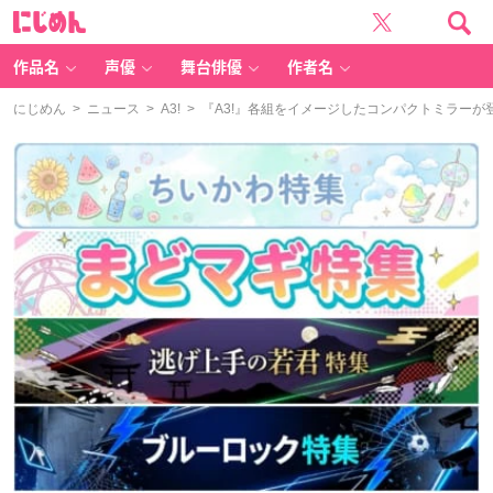
に
じ
め
ん
作品名
声優
舞台俳優
作者名
にじめん
>
ニュース
>
A3!
> 『A3!』各組をイメージしたコンパクトミラー