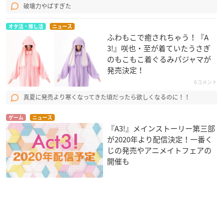
破壊力やばすぎた
オタ活・推し活
ニュース
ふわもこで癒されちゃう！『A
3!』咲也・至が着ていたうさぎ
のもこもこ着ぐるみパジャマが
発売決定！
6コメント
真夏に発売より寒くなってきた頃だったら欲しくなるのに！！
ゲーム
ニュース
『A3!』メインストーリー第三部
が2020年より配信決定！一番く
じの発売やアニメイトフェアの
開催も