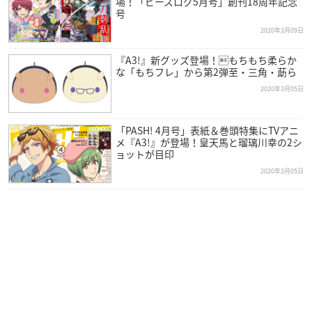
場！「ビーズログ5月号」創刊18周年記念
号
2020年3月09日
『A3!』新グッズ登場！もちもち柔らか
な「もちフレ」から第2弾至・三角・莇ら
2020年3月05日
「PASH! 4月号」表紙＆巻頭特集にTVアニ
メ『A3!』が登場！皇天馬と瑠璃川幸の2シ
ョットが目印
2020年3月05日