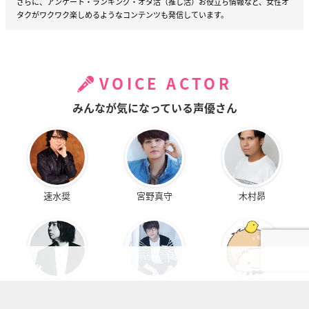
さらに、アンケート・ランキング・オタ活（推し活）お役立ち情報など、女性オ
タクがワクワク楽しめるようなコンテンツも発信しています。
VOICE ACTOR
みんなが気になっている声優さん
速水奨
宮野真守
木村昴
諏訪部順一
花江夏樹
村瀬歩