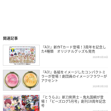
関連記事
『A3!』新作Tカード登場！3周年を記念し
た4種類 オリジナルグッズも発売
2020年3月16日
『A3!』各組をイメージしたコンパクトミ
ラーが登場！劇団員のイメージフラワーが
アクセント
2020年3月15日
『とうらぶ』新刀剣男士・鬼丸国綱が登
場！「ビーズログ5月号」創刊18周年記念
号