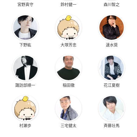
宮野真守
鈴村健一
森川智之
下野紘
大塚芳忠
速水奨
諏訪部順一
稲田徹
花江夏樹
村瀬歩
三宅健太
斉藤壮馬