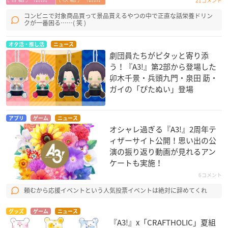
21コメント
コンビニで対象商品買って景品貰えるやつの中で正直な話栄養ドリン
クが一番困る……( 笑 )
オタ活・推し活
ニュース
劇団員たちがピタッと寄り添
う！『A3!』第2部から登場した
卯木千景・兵頭九門・泉田 莇・
ガイの「ぴたぬい」登場
アプリ
ゲーム
ニュース
オシャレ過ぎる『A3!』2周年テ
ィザーサイト公開！思い出の公
演の振り返り動画が見れるアン
ケートも実施！
6コメント
頼むから応援イベントという人気投票イベントは絶対に辞めてくれ
グッズ
ゲーム
ニュース
『A3!』x「CRAFTHOLIC」夏組