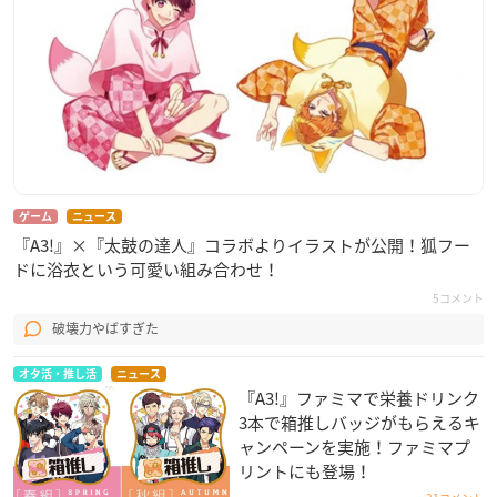
ゲーム
ニュース
『A3!』×『太鼓の達人』コラボよりイラストが公開！狐フー
ドに浴衣という可愛い組み合わせ！
5コメント
破壊力やばすぎた
オタ活・推し活
ニュース
『A3!』ファミマで栄養ドリンク
3本で箱推しバッジがもらえるキ
ャンペーンを実施！ファミマプ
リントにも登場！