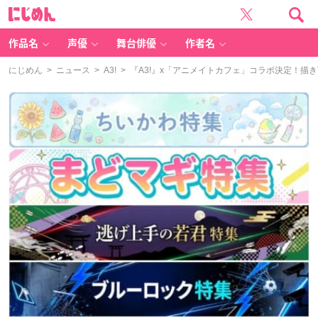
に
じ
め
ん
作品名
声優
舞台俳優
作者名
にじめん
>
ニュース
>
A3!
> 『A3!』x「アニメイトカフェ」コラボ決定！描