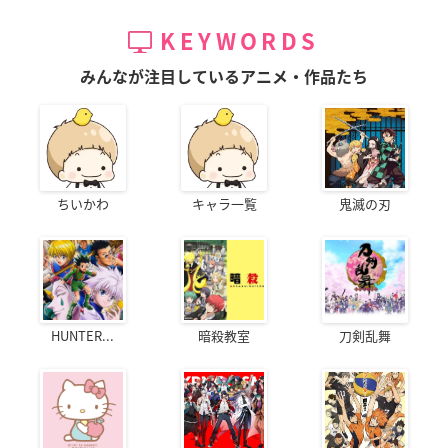
KEYWORDS
みんなが注目しているアニメ・作品たち
ちいかわ
キャラ一覧
鬼滅の刃
HUNTER...
暗殺教室
刀剣乱舞