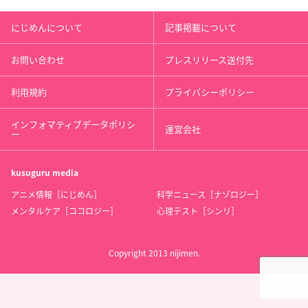
にじめんについて
記事掲載について
お問い合わせ
プレスリリース送付先
利用規約
プライバシーポリシー
インフォマティブデータポリシ
運営会社
ー
kusuguru
media
アニメ情報［にじめん］
科学ニュース［ナゾロジー］
メンタルケア［ココロジー］
心理テスト［シンリ］
Copyright 2013 nijimen.