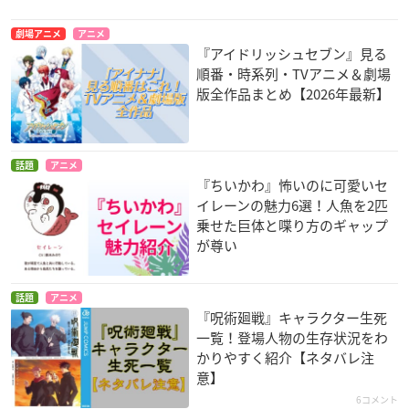
劇場アニメ
アニメ
『アイドリッシュセブン』見る
順番・時系列・TVアニメ＆劇場
版全作品まとめ【2026年最新】
話題
アニメ
『ちいかわ』怖いのに可愛いセ
イレーンの魅力6選！人魚を2匹
乗せた巨体と喋り方のギャップ
が尊い
話題
アニメ
『呪術廻戦』キャラクター生死
一覧！登場人物の生存状況をわ
かりやすく紹介【ネタバレ注
意】
6コメント