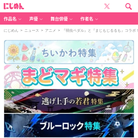
に
じ
め
ん
作品名
声優
舞台俳優
作者名
にじめん
>
ニュース
>
アニメ
> 『弱虫ペダル』と『まじもじるるも』コラボ