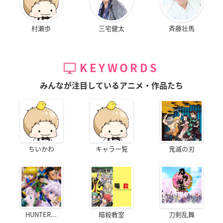
村瀬歩
三宅健太
斉藤壮馬
KEYWORDS
みんなが注目しているアニメ・作品たち
ちいかわ
キャラ一覧
鬼滅の刃
HUNTER...
暗殺教室
刀剣乱舞