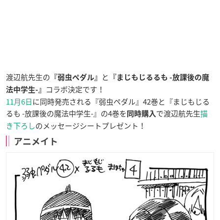
渡辺航先生の
と
『弱虫ペダル』
『まじもじるるも -放課後の魔
コラボ決定です！
法中学生-』
11月6日
に同時発売される『弱虫ペダル』42巻と『まじもじる
るも -放課後の魔法中学生-』の4巻を
で渡辺航先生
描
同時購入
き下ろし
のメッセージシートプレゼント！
アニメイト