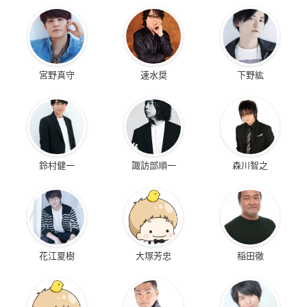
宮野真守
速水奨
下野紘
鈴村健一
諏訪部順一
森川智之
花江夏樹
大塚芳忠
稲田徹