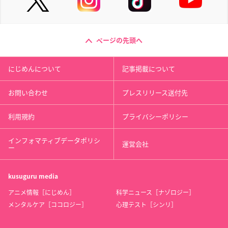
ページの先頭へ
にじめんについて
記事掲載について
お問い合わせ
プレスリリース送付先
利用規約
プライバシーポリシー
インフォマティブデータポリシ
運営会社
ー
kusuguru
media
アニメ情報［にじめん］
科学ニュース［ナゾロジー］
メンタルケア［ココロジー］
心理テスト［シンリ］