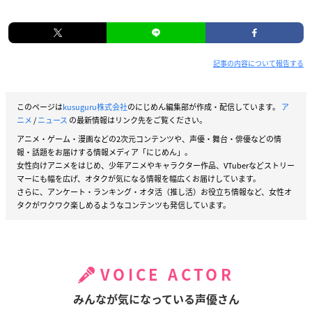
記事の内容について報告する
このページは
kusuguru株式会社
のにじめん編集部が作成・配信しています。
ア
ニメ
/
ニュース
の最新情報はリンク先をご覧ください。
アニメ・ゲーム・漫画などの2次元コンテンツや、声優・舞台・俳優などの情
報・話題をお届けする情報メディア「にじめん」。
女性向けアニメをはじめ、少年アニメやキャラクター作品、VTuberなどストリー
マーにも幅を広げ、オタクが気になる情報を幅広くお届けしています。
さらに、アンケート・ランキング・オタ活（推し活）お役立ち情報など、女性オ
タクがワクワク楽しめるようなコンテンツも発信しています。
VOICE ACTOR
みんなが気になっている声優さん