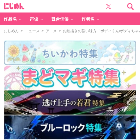
に
じ
め
ん
作品名
声優
舞台俳優
作者名
にじめん
>
ニュース
>
アニメ
> お絵描きの強い味方「ボディくん/ボディちゃん