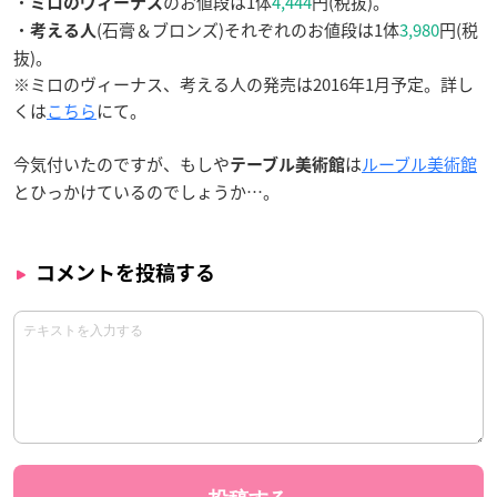
・
のお値段は1体
4,444
円(税抜)。
ミロのヴィーナス
・
(石膏＆ブロンズ)それぞれのお値段は1体
3,980
円(税
考える人
抜)。
※ミロのヴィーナス、考える人の発売は2016年1月予定。詳し
くは
こちら
にて。
今気付いたのですが、もしや
は
ルーブル美術館
テーブル美術館
とひっかけているのでしょうか…。
コメントを投稿する