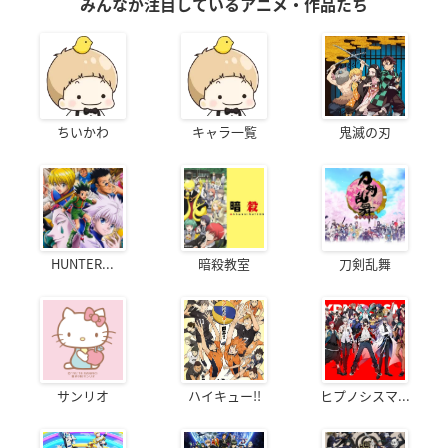
みんなが注目しているアニメ・作品たち
ちいかわ
キャラ一覧
鬼滅の刃
HUNTER...
暗殺教室
刀剣乱舞
サンリオ
ハイキュー!!
ヒプノシスマ...