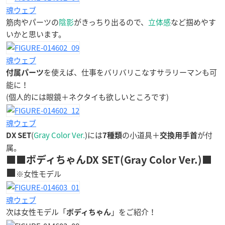
魂ウェブ
筋肉やパーツの
陰影
がきっちり出るので、
立体感
など掴めやす
いかと思います。
魂ウェブ
を使えば、仕事をバリバリこなすサラリーマンも可
付属パーツ
能に！
(個人的には眼鏡＋ネクタイも欲しいところです)
魂ウェブ
(
Gray Color Ver.
)には
の小道具＋
が付
DX SET
7種類
交換用手首
属。
■■ボディちゃんDX SET(Gray Color Ver.)■
■
※女性モデル
魂ウェブ
次は女性モデル「
」をご紹介！
ボディちゃん