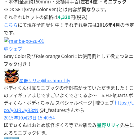
・本体(全高約150mm)・交換用手首(左右
種)・
4
ミニブック
※DX SET(Gray Color Ver.)とは内容が
ます。
異なり
それぞれ
セットの価格は
円(税込)
1
4,320
こちら
にて現在予約受付中！それぞれ発売は
の予定
2016年4月
です。
魂ウェブ
Gray Color及びPale orange Colorには使用例として役立つ
ミニ
付き！
ブック
星野リリィ
@hoshino_lily
ボディくん付属ミニブックの作例描かせていただきました！こ
のフィギュアまじですごいよくできてるよ〜 S.H.Figuarts ボ
ディくん・ボディちゃん スペシャルページ | 魂ウェブ
https://t.
co/y0JRUyB3zN
@t_featuresさんから
2015年10月29日 15:40:54
はおとめ妖怪ざくろ等でお馴染み
先生に
ぼでぃくん
星野リリィ
よるミニブック付き。