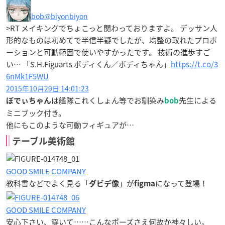
bob
@biyonbiyon
>RT メイキングでちょこっと関わっておりますよ。 デッサン人
形的なものは初めてで半信半疑でしたが、均整の取れたプロポ
ーションと可動範囲で使いやすかったです。 技術の進歩すご
い… 「S.H.Figuarts ボディくん／ボディちゃん」
https://t.co/3
6nMk1F5WU
2015年10月29日 14:01:23
は艦隊これくしょん等でお馴染み
先生による
ぼでぃちゃん
bob
ミニブック付き。
他にもこのような可動フィギュアが…
テーブル美術館
GOOD SMILE COMPANY
教科書などでよく見る「
」が
になって登場！
ダビデ像
figma
GOOD SMILE COMPANY
安心下さい、穿いて……こんなポーズさえ何故か神々しい。