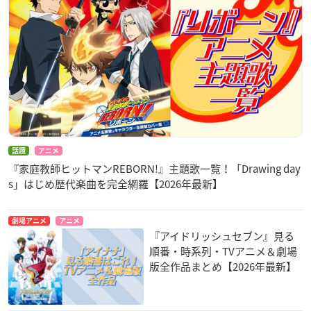
話題
アニメ
『家庭教師ヒットマンREBORN!』主題歌一覧！「Drawing day
s」はじめ歴代楽曲を完全網羅【2026年最新】
劇場アニメ
アニメ
『アイドリッシュセブン』見る
順番・時系列・TVアニメ＆劇場
版全作品まとめ【2026年最新】