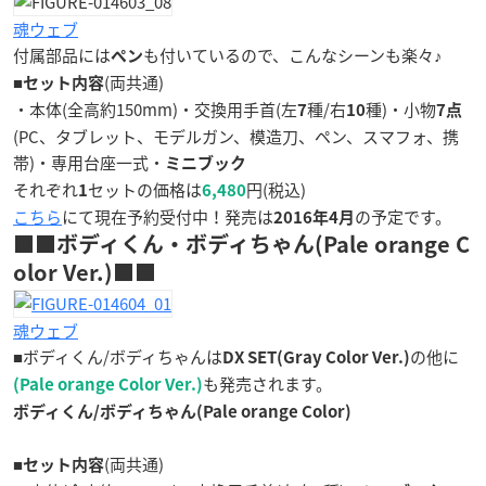
魂ウェブ
付属部品には
も付いているので、こんなシーンも楽々♪
ペン
■
(両共通)
セット内容
・本体(全高約150mm)・交換用手首(左
種/右
種)・小物
7
10
7点
(PC、タブレット、モデルガン、模造刀、ペン、スマフォ、携
帯)・専用台座一式・
ミニブック
それぞれ
セットの価格は
円(税込)
1
6,480
こちら
にて現在予約受付中！発売は
の予定です。
2016年4月
■■ボディくん・ボディちゃん(Pale orange C
olor Ver.)■■
魂ウェブ
■ボディくん/ボディちゃんは
の他に
DX SET(Gray Color Ver.)
も発売されます。
(Pale orange Color Ver.)
ボディくん/ボディちゃん(Pale orange Color)
■
(両共通)
セット内容