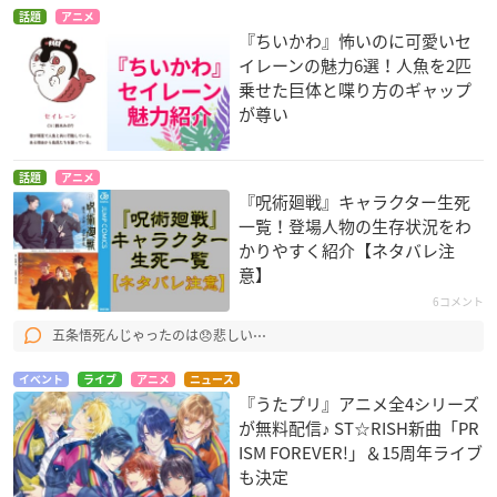
話題
アニメ
『ちいかわ』怖いのに可愛いセ
イレーンの魅力6選！人魚を2匹
乗せた巨体と喋り方のギャップ
が尊い
話題
アニメ
『呪術廻戦』キャラクター生死
一覧！登場人物の生存状況をわ
かりやすく紹介【ネタバレ注
意】
6コメント
五条悟死んじゃったのは😞悲しい⋯
イベント
ライブ
アニメ
ニュース
『うたプリ』アニメ全4シリーズ
が無料配信♪ ST☆RISH新曲「PR
ISM FOREVER!」＆15周年ライブ
も決定