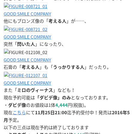
GOOD SMILE COMPANY
他にもブロンズ像の「
」が……、
考える人
GOOD SMILE COMPANY
突然「
」になったり、
閃いた人
GOOD SMILE COMPANY
石膏の「
」も「
」だったり。
考える人
うっかりする人
GOOD SMILE COMPANY
また「
」なども！
ミロのヴィーナス
現在予約可能は
となっております。
「ダビデ像」のみ
・
のお値段は1体
円(税抜)。
ダビデ像
4,444
現在
こちら
にて
迄予約受付中！発売は
11月25日21:00
2016年5
予定。
月
以下の三点は現在予約は
終了しております