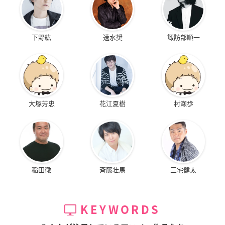
下野紘
速水奨
諏訪部順一
大塚芳忠
花江夏樹
村瀬歩
稲田徹
斉藤壮馬
三宅健太
KEYWORDS