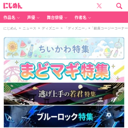
に
じ
め
ん
作品名
声優
舞台俳優
作者名
にじめん
>
ニュース
>
ディズニー
> 「ディズニー」×「銀座コージーコーナ