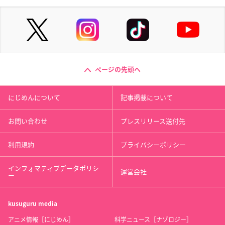
ページの先頭へ
にじめんについて
記事掲載について
お問い合わせ
プレスリリース送付先
利用規約
プライバシーポリシー
インフォマティブデータポリシ
運営会社
ー
kusuguru
media
アニメ情報［にじめん］
科学ニュース［ナゾロジー］