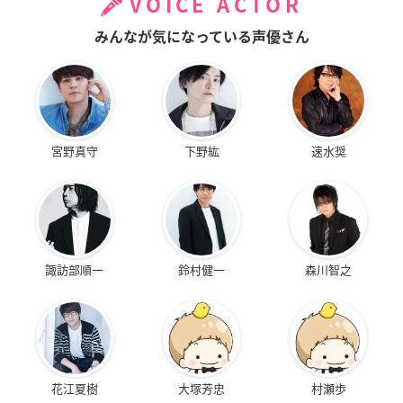
VOICE ACTOR
みんなが気になっている声優さん
宮野真守
下野紘
速水奨
諏訪部順一
鈴村健一
森川智之
花江夏樹
大塚芳忠
村瀬歩