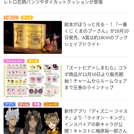
レトロ花柄パンツやダイカットクッションが登場
一番くじ
グッズ
絵本がぽうっと光る…！「一番
くじ くまのプーさん」が10月10
日発売、A賞は約18cmのブック
シェイプドライト
ファッション
グッズ
「ズートピア×しまむら」コラ
ボ商品が12月10日より販売開
始！チャームからルームウェア
まで圧巻のラインナップ
アプリ
ゲーム
声優
ニュース
新作アプリ『ディズニー ツイス
テ』より『ライオン・キング』
インスパイアの新キャラが公
開！キャストに梅原裕一郎さん