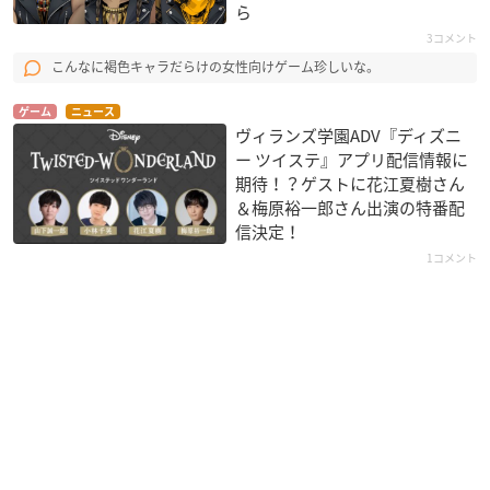
ら
3コメント
こんなに褐色キャラだらけの女性向けゲーム珍しいな。
ゲーム
ニュース
ヴィランズ学園ADV『ディズニ
ー ツイステ』アプリ配信情報に
期待！？ゲストに花江夏樹さん
＆梅原裕一郎さん出演の特番配
信決定！
1コメント