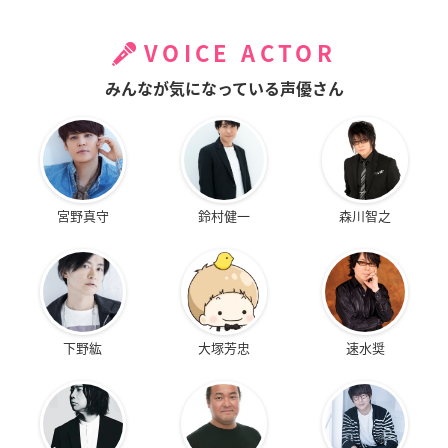
VOICE ACTOR
みんなが気になっている声優さん
宮野真守
鈴村健一
森川智之
下野紘
大塚芳忠
速水奨