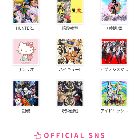
HUNTER...
暗殺教室
刀剣乱舞
サンリオ
ハイキュー!!
ヒプノシスマ...
銀魂
呪術廻戦
アイドリッシ...
OFFICIAL SNS