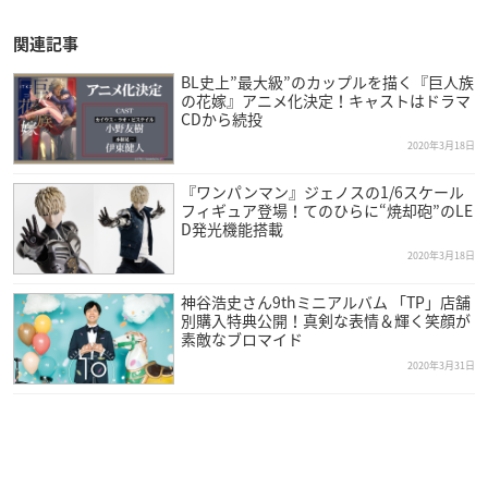
関連記事
BL史上”最大級”のカップルを描く『巨人族
の花嫁』アニメ化決定！キャストはドラマ
CDから続投
2020年3月18日
『ワンパンマン』ジェノスの1/6スケール
フィギュア登場！てのひらに“焼却砲”のLE
D発光機能搭載
2020年3月18日
神谷浩史さん9thミニアルバム 「TP」店舗
別購入特典公開！真剣な表情＆輝く笑顔が
素敵なブロマイド
2020年3月31日