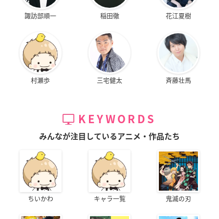
諏訪部順一
稲田徹
花江夏樹
村瀬歩
三宅健太
斉藤壮馬
KEYWORDS
みんなが注目しているアニメ・作品たち
ちいかわ
キャラ一覧
鬼滅の刃