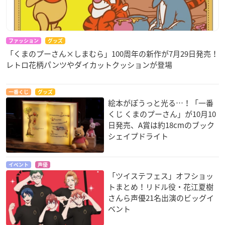
ファッション
グッズ
「くまのプーさん×しまむら」100周年の新作が7月29日発売！
レトロ花柄パンツやダイカットクッションが登場
一番くじ
グッズ
絵本がぽうっと光る…！「一番
くじ くまのプーさん」が10月10
日発売、A賞は約18cmのブック
シェイプドライト
イベント
声優
「ツイステフェス」オフショッ
トまとめ！リドル役・花江夏樹
さんら声優21名出演のビッグイ
ベント