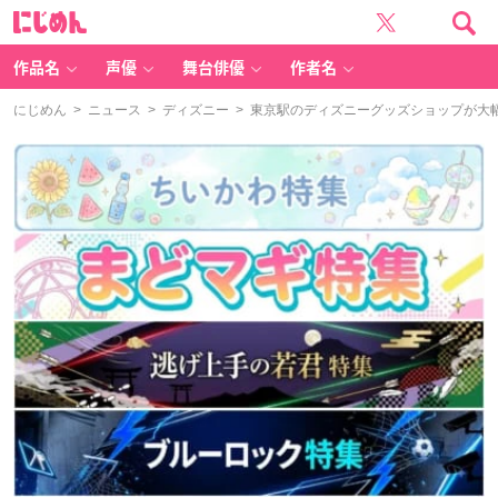
に
じ
め
ん
作品名
声優
舞台俳優
作者名
にじめん
>
ニュース
>
ディズニー
> 東京駅のディズニーグッズショップが大幅リニ