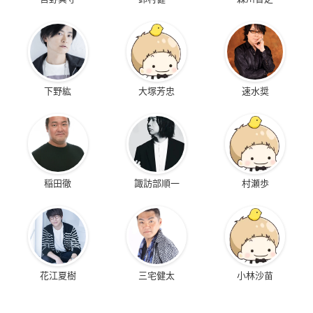
下野紘
大塚芳忠
速水奨
稲田徹
諏訪部順一
村瀬歩
花江夏樹
三宅健太
小林沙苗