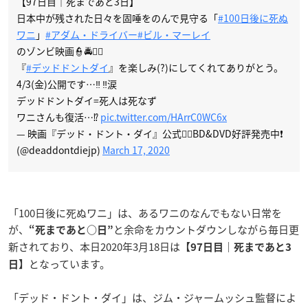
【97日目｜死まであと3日】
日本中が残された日々を固唾をのんで見守る「
#100日後に死ぬ
ワニ
」
#アダム・ドライバー
#ビル・マーレイ
のゾンビ映画👮🚔🧟‍♂
『
#デッドドントダイ
』を楽しみ(?)にしてくれてありがとう。
4/3(金)公開です…‼️ ‼️涙
デッドドントダイ=死人は死なず
ワニさんも復活…⁉️
pic.twitter.com/HArrC0WC6x
— 映画『デッド・ドント・ダイ』公式🧟‍♀️BD&DVD好評発売中❗️
(@deaddontdiejp)
March 17, 2020
「100日後に死ぬワニ」は、あるワニのなんでもない日常を
が、
と余命をカウントダウンしながら毎日更
“死まであと○日”
新されており、本日2020年3月18日は
【97日目｜死まであと3
となっています。
日】
「デッド・ドント・ダイ」は、ジム・ジャームッシュ監督によ