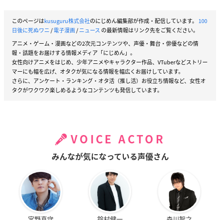
このページは
kusuguru株式会社
のにじめん編集部が作成・配信しています。
100
日後に死ぬワニ
/
電子漫画
/
ニュース
の最新情報はリンク先をご覧ください。
アニメ・ゲーム・漫画などの2次元コンテンツや、声優・舞台・俳優などの情
報・話題をお届けする情報メディア「にじめん」。
女性向けアニメをはじめ、少年アニメやキャラクター作品、VTuberなどストリー
マーにも幅を広げ、オタクが気になる情報を幅広くお届けしています。
さらに、アンケート・ランキング・オタ活（推し活）お役立ち情報など、女性オ
タクがワクワク楽しめるようなコンテンツも発信しています。
VOICE ACTOR
みんなが気になっている声優さん
宮野真守
鈴村健一
森川智之