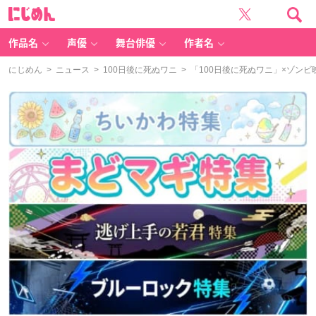
に
じ
め
ん
作品名
声優
舞台俳優
作者名
にじめん
>
ニュース
>
100日後に死ぬワニ
> 「100日後に死ぬワニ」×ゾン