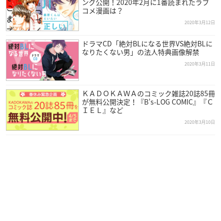
ング公開！2020年2月に1番読まれたラブ
コメ漫画は？
2020年3月12日
ドラマCD「絶対BLになる世界VS絶対BLに
なりたくない男」の法人特典画像解禁
2020年3月11日
ＫＡＤＯＫＡＷＡのコミック雑誌20誌85冊
が無料公開決定！『B’s-LOG COMIC』『Ｃ
ＩＥＬ』など
2020年3月10日