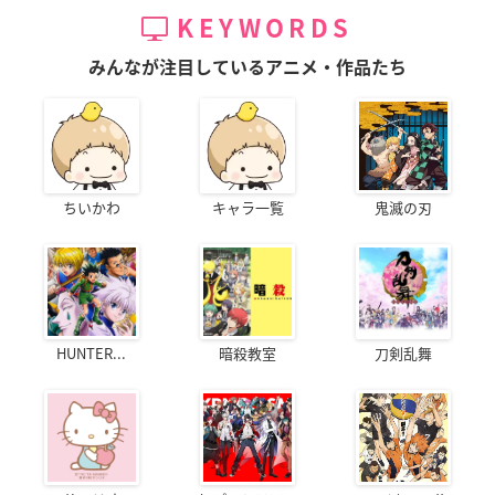
KEYWORDS
みんなが注目しているアニメ・作品たち
ちいかわ
キャラ一覧
鬼滅の刃
HUNTER...
暗殺教室
刀剣乱舞