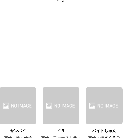
イヌ
センパイ
イヌ
バイトちゃん
声優：新木優子
声優：ファーストサマ
声優：清水くるみ