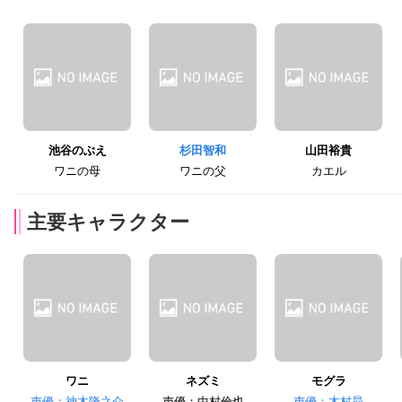
池谷のぶえ
杉田智和
山田裕貴
ワニの母
ワニの父
カエル
主要キャラクター
ワニ
ネズミ
モグラ
声優：神木隆之介
声優：中村倫也
声優：木村昴