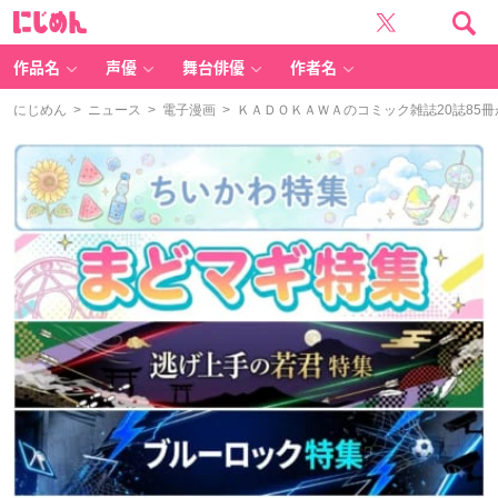
に
じ
め
ん
作品名
声優
舞台俳優
作者名
にじめん
>
ニュース
>
電子漫画
> ＫＡＤＯＫＡＷＡのコミック雑誌20誌85冊が