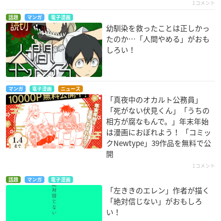
1コメント
話題
マンガ
電子漫画
幼馴染を救ったことは正しかっ
たのか…「人間やめる」がおも
しろい！
マンガ
電子漫画
ニュース
「真夜中のオカルト公務員」
「死がない伏見くん」「うちの
相方が腐なもんで。」年末年始
は漫画におぼれよう！ 「コミッ
クNewtype」39作品を無料で公
開
1コメント
話題
マンガ
電子漫画
「左ききのエレン」作者が描く
「絶対信じない」がおもしろ
い！