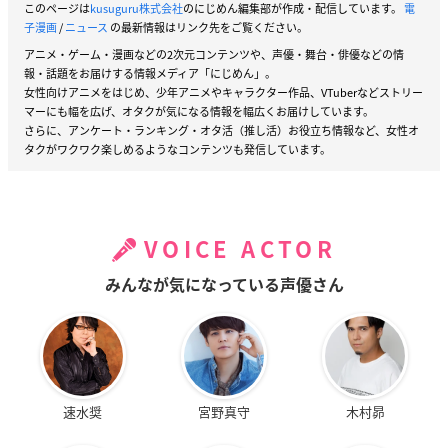
このページは
kusuguru株式会社
のにじめん編集部が作成・配信しています。
電
子漫画
/
ニュース
の最新情報はリンク先をご覧ください。
アニメ・ゲーム・漫画などの2次元コンテンツや、声優・舞台・俳優などの情
報・話題をお届けする情報メディア「にじめん」。
女性向けアニメをはじめ、少年アニメやキャラクター作品、VTuberなどストリー
マーにも幅を広げ、オタクが気になる情報を幅広くお届けしています。
さらに、アンケート・ランキング・オタ活（推し活）お役立ち情報など、女性オ
タクがワクワク楽しめるようなコンテンツも発信しています。
VOICE ACTOR
みんなが気になっている声優さん
速水奨
宮野真守
木村昴