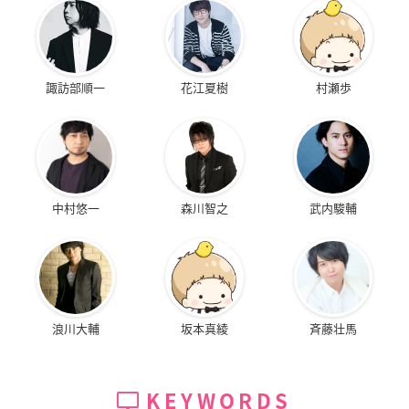
諏訪部順一
花江夏樹
村瀬歩
中村悠一
森川智之
武内駿輔
浪川大輔
坂本真綾
斉藤壮馬
KEYWORDS