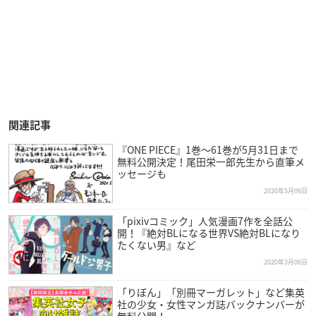
関連記事
『ONE PIECE』1巻〜61巻が5月31日まで
無料公開決定！尾田栄一郎先生から直筆メ
ッセージも
2020年5月06日
「pixivコミック」人気漫画7作を全話公
開！『絶対BLになる世界VS絶対BLになり
たくない男』など
2020年3月06日
「りぼん」「別冊マーガレット」など集英
社の少女・女性マンガ誌バックナンバーが
無料公開！