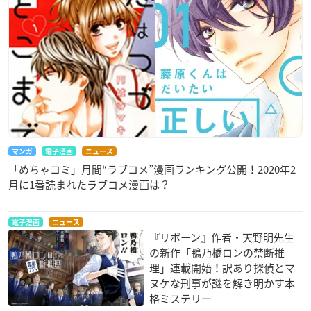
マンガ
電子漫画
ニュース
「めちゃコミ」月間“ラブコメ”漫画ランキング公開！2020年2
月に1番読まれたラブコメ漫画は？
電子漫画
ニュース
『リボーン』作者・天野明先生
の新作「鴨乃橋ロンの禁断推
理」連載開始！訳あり探偵とマ
ヌケな刑事が謎を解き明かす本
格ミステリー