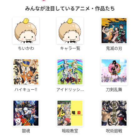
みんなが注目しているアニメ・作品たち
ちいかわ
キャラ一覧
鬼滅の刃
ハイキュー!!
アイドリッシ...
刀剣乱舞
銀魂
暗殺教室
呪術廻戦