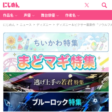
に
じ
め
ん
作品名
声優
舞台俳優
作者名
にじめん
>
ニュース
>
ディズニー
> ディズニー＆ピクサー最新作『ソウルフ