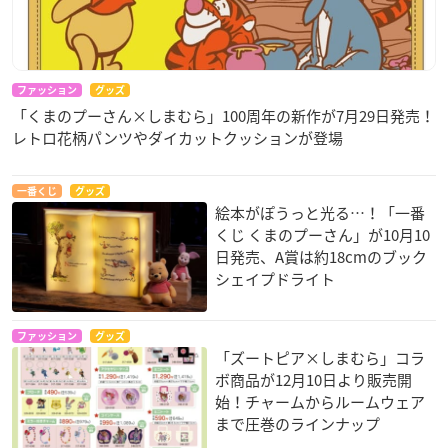
ファッション
グッズ
「くまのプーさん×しまむら」100周年の新作が7月29日発売！
レトロ花柄パンツやダイカットクッションが登場
一番くじ
グッズ
絵本がぽうっと光る…！「一番
くじ くまのプーさん」が10月10
日発売、A賞は約18cmのブック
シェイプドライト
ファッション
グッズ
「ズートピア×しまむら」コラ
ボ商品が12月10日より販売開
始！チャームからルームウェア
まで圧巻のラインナップ