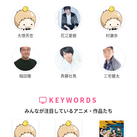
大塚芳忠
花江夏樹
村瀬歩
稲田徹
斉藤壮馬
三宅健太
KEYWORDS
みんなが注目しているアニメ・作品たち