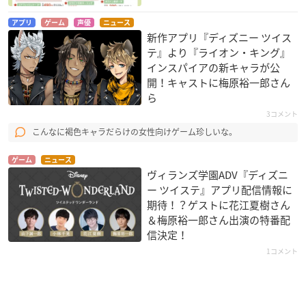
アプリ
ゲーム
声優
ニュース
新作アプリ『ディズニー ツイス
テ』より『ライオン・キング』
インスパイアの新キャラが公
開！キャストに梅原裕一郎さん
ら
3コメント
こんなに褐色キャラだらけの女性向けゲーム珍しいな。
ゲーム
ニュース
ヴィランズ学園ADV『ディズニ
ー ツイステ』アプリ配信情報に
期待！？ゲストに花江夏樹さん
＆梅原裕一郎さん出演の特番配
信決定！
1コメント