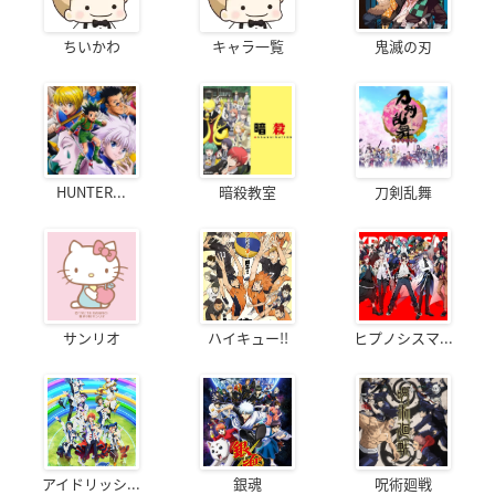
ちいかわ
キャラ一覧
鬼滅の刃
HUNTER...
暗殺教室
刀剣乱舞
サンリオ
ハイキュー!!
ヒプノシスマ...
アイドリッシ...
銀魂
呪術廻戦