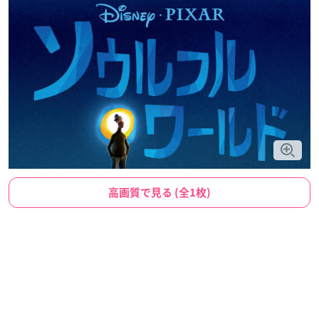
高画質で見る (全1枚)