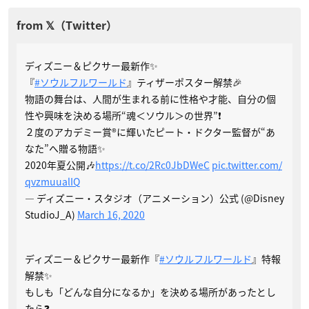
ディズニー＆ピクサー最新作✨
『
#ソウルフルワールド
』ティザーポスター解禁🎉
物語の舞台は、人間が生まれる前に性格や才能、自分の個
性や興味を決める場所“魂＜ソウル＞の世界”❗️
２度のアカデミー賞®に輝いたピート・ドクター監督が“あ
なた”へ贈る物語✨
2020年夏公開🎶
https://t.co/2Rc0JbDWeC
pic.twitter.com/
qvzmuualIQ
— ディズニー・スタジオ（アニメーション）公式 (@Disney
StudioJ_A)
March 16, 2020
ディズニー＆ピクサー最新作『
#ソウルフルワールド
』特報
解禁✨
もしも「どんな自分になるか」を決める場所があったとし
たら❓