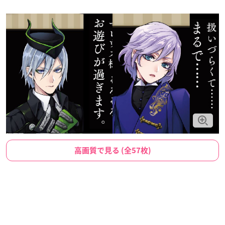
高画質で見る (全57枚)