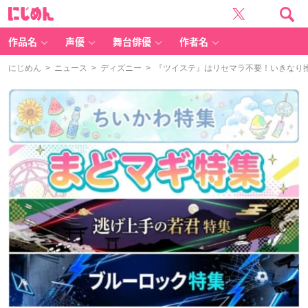
に
じ
め
ん
作品名
声優
舞台俳優
作者名
にじめん
>
ニュース
>
ディズニー
> 『ツイステ』はリセマラ不要！いきなり