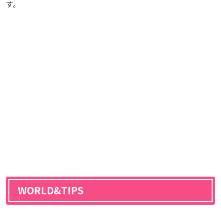
す。
WORLD&TIPS