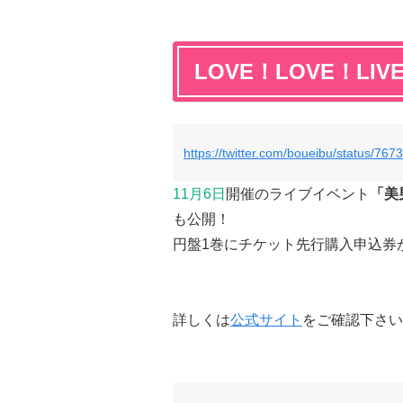
LOVE！LOVE！LIV
https://twitter.com/boueibu/status/7
11月6日
開催のライブイベント
「美
も公開！
円盤1巻にチケット先行購入申込券
詳しくは
公式サイト
をご確認下さい