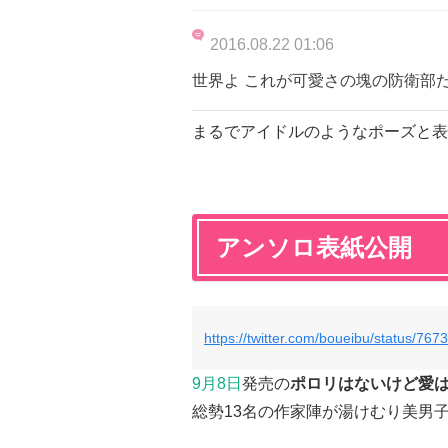
2016.08.22 01:06
世界よ これが可愛さの塊の防衛部
まるでアイドルのようなポーズと表
アンソロ表紙公開
https://twitter.com/boueibu/status/7
9月8日
発売の
ポロリはないけど愛
総勢13名の作家陣が湯けむり美男