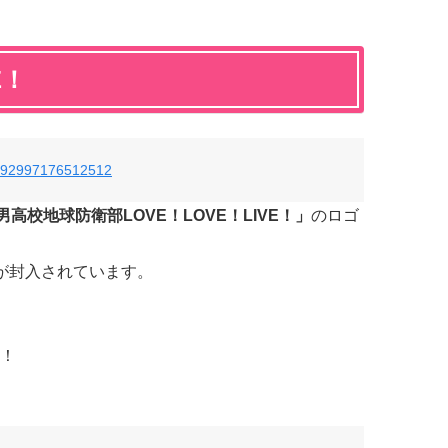
E！
67392997176512512
男高校地球防衛部LOVE！LOVE！LIVE！」
のロゴ
が封入されています。
！