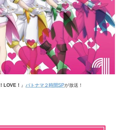
！LOVE！
』
バトナマ２時間SP
が放送！