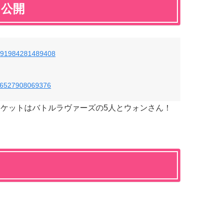
ト公開
67391984281489408
7396527908069376
のジャケットはバトルラヴァーズの5人とウォンさん！