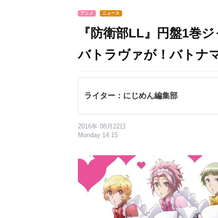
アニメ
ニュース
『防衛部LL』円盤1巻
バトラヴァが！バトナ
ライター：にじめん編集部
2016年 08月22日
Monday 14:15