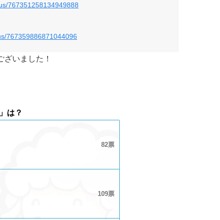
tatus/767351258134949888
tatus/767359886871044096
ございました！
」は？
82
109