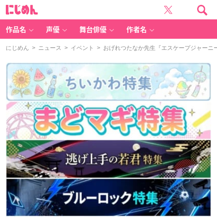
に
じ
め
ん
作品名
声優
舞台俳優
作者名
にじめん
>
ニュース
>
イベント
> おげれつたなか先生『エスケープジャーニ