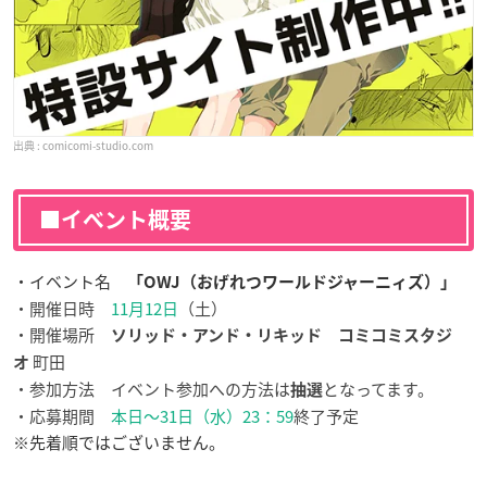
comicomi-studio.com
■イベント概要
・イベント名
「OWJ（おげれつワールドジャーニィズ）」
・開催日時
11月12日
（土）
・開催場所
ソリッド・アンド・リキッド コミコミスタジ
町田
オ
・参加方法 イベント参加への方法は
となってます。
抽選
・応募期間
本日
〜31日（水）23：59
終了予定
※先着順ではございません。