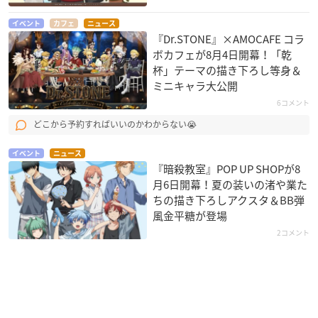
イベント
カフェ
ニュース
『Dr.STONE』×AMOCAFE コラ
ボカフェが8月4日開幕！「乾
杯」テーマの描き下ろし等身＆
ミニキャラ大公開
6コメント
どこから予約すればいいのかわからない😭
イベント
ニュース
『暗殺教室』POP UP SHOPが8
月6日開幕！夏の装いの渚や業た
ちの描き下ろしアクスタ＆BB弾
風金平糖が登場
2コメント