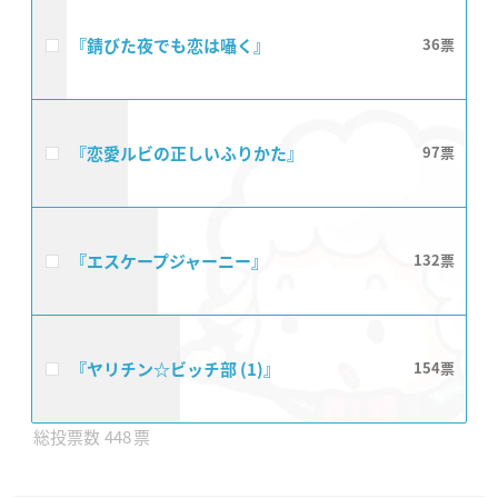
『錆びた夜でも恋は囁く』
36
『恋愛ルビの正しいふりかた』
97
『エスケープジャーニー』
132
『ヤリチン☆ビッチ部 (1)』
154
448