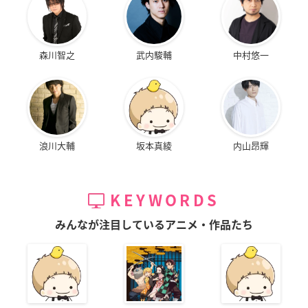
森川智之
武内駿輔
中村悠一
浪川大輔
坂本真綾
内山昂輝
KEYWORDS
みんなが注目しているアニメ・作品たち