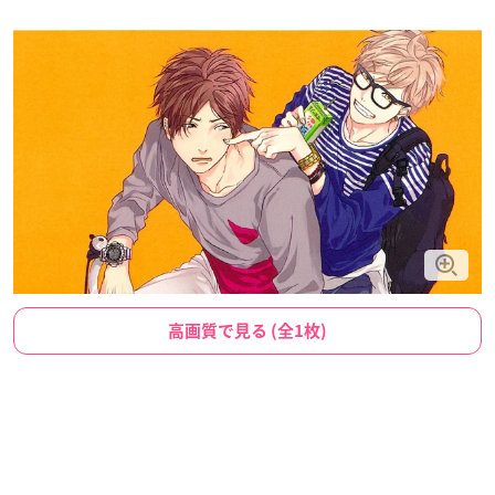
高画質で見る (全1枚)