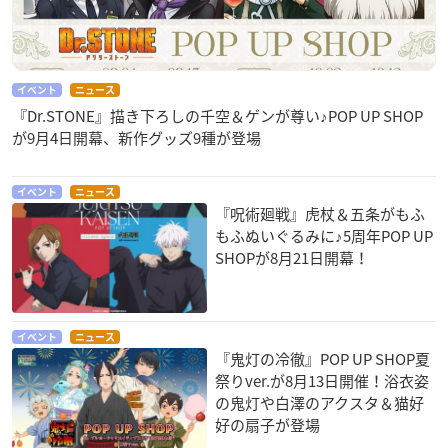
イベント
ニュース
『Dr.STONE』描き下ろしの千空＆ゲンが尊い♪POP UP SHOP
が9月4日開幕、新作グッズ9種が登場
イベント
ニュース
『呪術廻戦』虎杖＆五条がもふ
もふぬいぐるみに♪5周年POP UP
SHOPが8月21日開幕！
イベント
ニュース
『鬼灯の冷徹』POP UP SHOP夏
祭りver.が8月13日開催！浴衣姿
の鬼灯や白澤のアクスタ＆猫好
好の扇子が登場