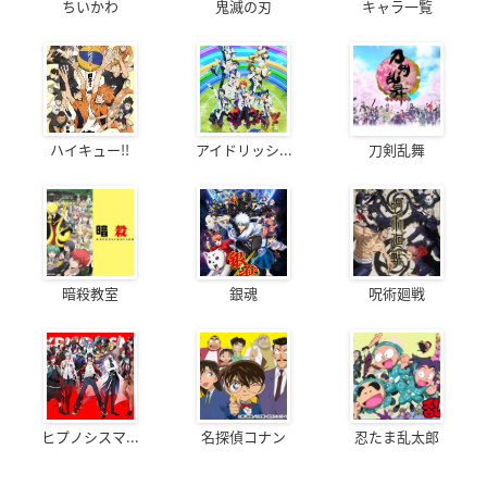
ちいかわ
鬼滅の刃
キャラ一覧
ハイキュー!!
アイドリッシ...
刀剣乱舞
暗殺教室
銀魂
呪術廻戦
ヒプノシスマ...
名探偵コナン
忍たま乱太郎