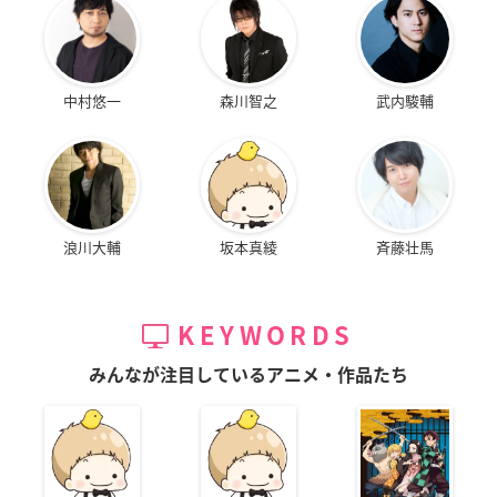
中村悠一
森川智之
武内駿輔
浪川大輔
坂本真綾
斉藤壮馬
KEYWORDS
みんなが注目しているアニメ・作品たち