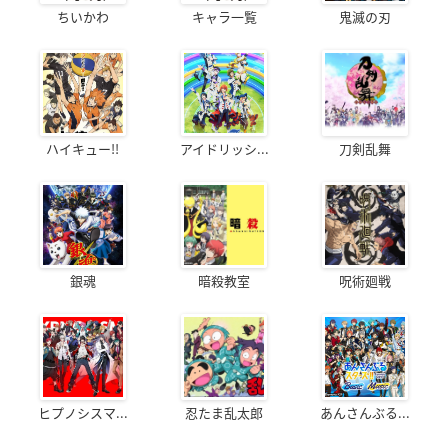
ちいかわ
キャラ一覧
鬼滅の刃
ハイキュー!!
アイドリッシ...
刀剣乱舞
銀魂
暗殺教室
呪術廻戦
ヒプノシスマ...
忍たま乱太郎
あんさんぶる...