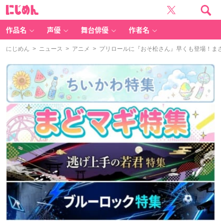
に
じ
め
ん
作品名
声優
舞台俳優
作者名
にじめん
>
ニュース
>
アニメ
> プリロールに『おそ松さん』早くも登場！ま