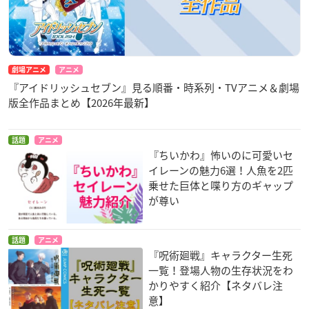
劇場アニメ
アニメ
『アイドリッシュセブン』見る順番・時系列・TVアニメ＆劇場
版全作品まとめ【2026年最新】
話題
アニメ
『ちいかわ』怖いのに可愛いセ
イレーンの魅力6選！人魚を2匹
乗せた巨体と喋り方のギャップ
が尊い
話題
アニメ
『呪術廻戦』キャラクター生死
一覧！登場人物の生存状況をわ
かりやすく紹介【ネタバレ注
意】