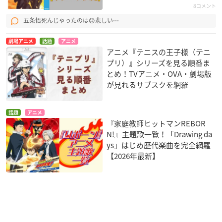
8コメント
五条悟死んじゃったのは😞悲しい⋯
劇場アニメ
話題
アニメ
アニメ『テニスの王子様（テニ
プリ）』シリーズを見る順番ま
とめ！TVアニメ・OVA・劇場版
が見れるサブスクを網羅
話題
アニメ
『家庭教師ヒットマンREBOR
N!』主題歌一覧！「Drawing da
ys」はじめ歴代楽曲を完全網羅
【2026年最新】