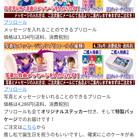
プリロール
メッセージを入れることのできるプリロール
価格は3,334円(送料、消費税別)
プリロール
写真とメッセージをいれることのできるプリロール
価格は4,286円(送料、消費税別)
プリロールも全て
付き、そして
オリジナルステッカー
特製パッ
でのお届けです！
ケージ
ご注文は
こちら
から
推し松で誕生日を祝うのもいいですし、確実にこのケーキがあ