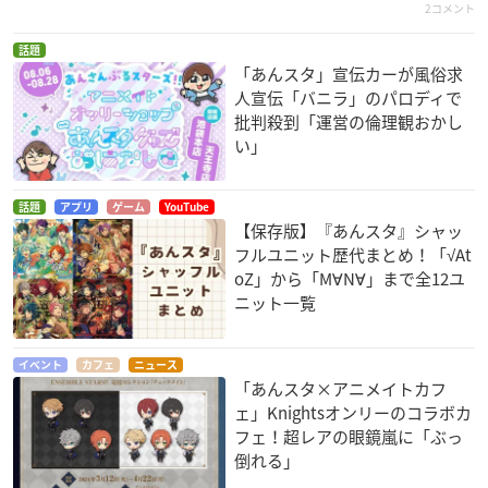
2コメント
話題
「あんスタ」宣伝カーが風俗求
人宣伝「バニラ」のパロディで
批判殺到「運営の倫理観おかし
い」
話題
アプリ
ゲーム
YouTube
【保存版】『あんスタ』シャッ
フルユニット歴代まとめ！「√At
oZ」から「M∀N∀」まで全12ユ
ニット一覧
イベント
カフェ
ニュース
「あんスタ×アニメイトカフ
ェ」Knightsオンリーのコラボカ
フェ！超レアの眼鏡嵐に「ぶっ
倒れる」