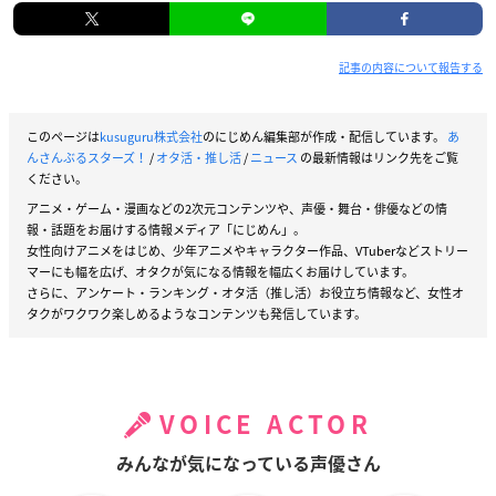
記事の内容について報告する
このページは
kusuguru株式会社
のにじめん編集部が作成・配信しています。
あ
んさんぶるスターズ！
/
オタ活・推し活
/
ニュース
の最新情報はリンク先をご覧
ください。
アニメ・ゲーム・漫画などの2次元コンテンツや、声優・舞台・俳優などの情
報・話題をお届けする情報メディア「にじめん」。
女性向けアニメをはじめ、少年アニメやキャラクター作品、VTuberなどストリー
マーにも幅を広げ、オタクが気になる情報を幅広くお届けしています。
さらに、アンケート・ランキング・オタ活（推し活）お役立ち情報など、女性オ
タクがワクワク楽しめるようなコンテンツも発信しています。
VOICE ACTOR
みんなが気になっている声優さん