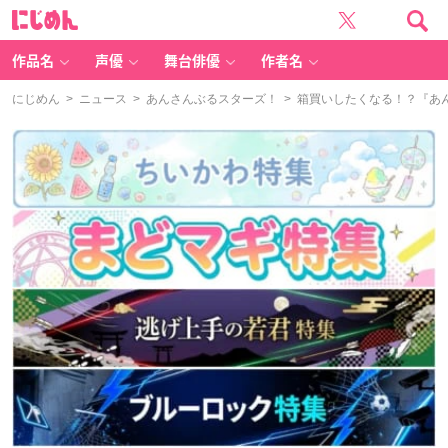
に
じ
め
ん
作品名
声優
舞台俳優
作者名
にじめん
>
ニュース
>
あんさんぶるスターズ！
> 箱買いしたくなる！？『あん