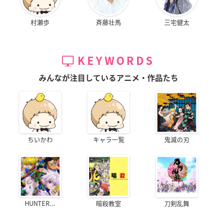
村瀬歩
斉藤壮馬
三宅健太
KEYWORDS
みんなが注目しているアニメ・作品たち
ちいかわ
キャラ一覧
鬼滅の刃
HUNTER...
暗殺教室
刀剣乱舞