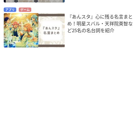
アプリ
ゲーム
『あんスタ』心に残る名言まと
め！明星スバル・天祥院英智な
ど25名の名台詞を紹介