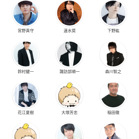
宮野真守
速水奨
下野紘
鈴村健一
諏訪部順一
森川智之
花江夏樹
大塚芳忠
稲田徹