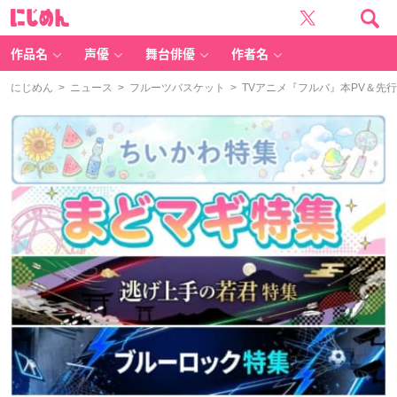
に
じ
め
ん
作品名
声優
舞台俳優
作者名
にじめん
>
ニュース
>
フルーツバスケット
> TVアニメ『フルバ』本PV＆