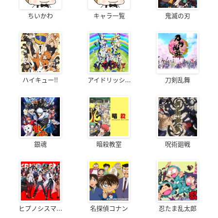
ちいかわ
キャラ一覧
鬼滅の刃
ハイキュー!!
アイドリッシ...
刀剣乱舞
銀魂
暗殺教室
呪術廻戦
ヒプノシスマ...
名探偵コナン
忍たま乱太郎