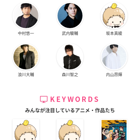
中村悠一
武内駿輔
坂本真綾
浪川大輔
森川智之
内山昂輝
KEYWORDS
みんなが注目しているアニメ・作品たち