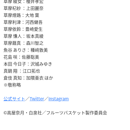
草摩 綾女：櫻井孝宏
草摩杞紗 ：上田麗奈
草摩燈路：大地 葉
草摩利津：河西健吾
草摩依鈴：豊崎愛生
草摩 慊人：坂本真綾
草摩藉真 ：森川智之
魚谷 ありさ：種﨑敦美
花島 咲：佐藤聡美
本田 今日子：沢城みゆき
真鍋 翔 ：江口拓也
倉伎 真知：加隈亜衣 ほか
※敬称略
公式サイト
／
Twitter
／
Instagram
©高屋奈月・白泉社／フルーツバスケット製作委員会