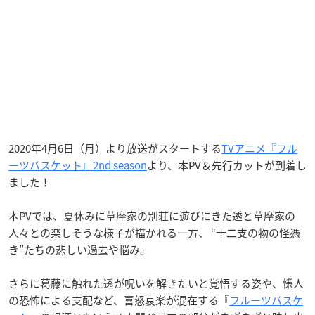
2020年4月6日（月）より放送がスタートする
TVアニメ『フル
ーツバスケット』2nd season
より、本PV＆先行カットが到着し
ました！
本PVでは、夏休みに草摩家の別荘に遊びにきた透と草摩家の
人々との楽しそうな様子が描かれる一方、 “十二支の物の怪憑
き”たちの悲しい過去や悩み。
さらに葛藤に触れた透が呪いを解きたいと覚悟する姿や、慊人
の恐怖による支配など、喜怒哀楽が混在する『
フルーツバスケ