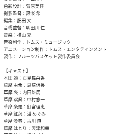
色彩設計：菅原美佳
撮影監督：設楽 希
編集：肥田 文
音響監督：明田川 仁
音楽：横山 克
音楽制作：トムス・ミュージック
アニメーション制作：トムス・エンタテインメント
製作：フルーツバスケット製作委員会
【キャスト】
本田 透：石見舞菜香
草摩 由希：島﨑信長
草摩 夾：内田雄馬
草摩 紫呉：中村悠一
草摩 楽羅：釘宮理恵
草摩 紅葉：潘 めぐみ
草摩 潑春：古川 慎
草摩 はとり：興津和幸