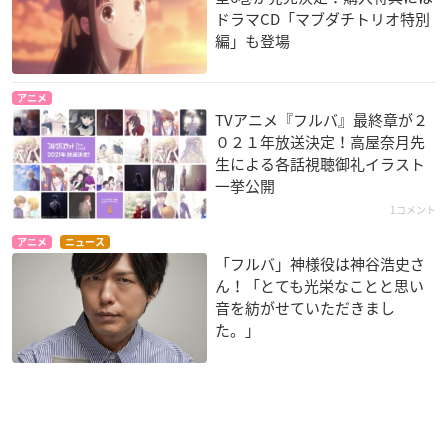
ドラマCD「マブダチトリオ特別
編」も登場
アニメ
TVアニメ『フルバ』最終章が２
０２１年放送決定！高屋奈月先
生による各話視聴御礼イラスト
一挙公開
1コメント
アニメ
ニュース
「フルバ」神様役は神谷浩史さ
ん！「とても光栄なことと思い
音を紡がせていただきまし
た。」