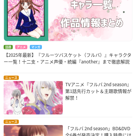
話題
アニメ
マンガ
【2025年最新】『フルーツバスケット（フルバ）』キャラクタ
ー一覧！十二支・アニメ声優・続編『another』まで徹底解説
ニュース
TVアニメ『フルバ 2nd season』
第1話先行カット＆主題歌情報が
解禁！
ニュース
「フルバ 2nd season」BD&DVD
全6巻が発売決定！購入特典には