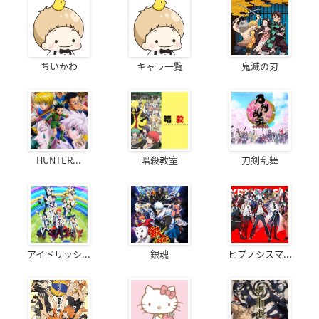
ちいかわ
キャラ一覧
鬼滅の刃
HUNTER...
暗殺教室
刀剣乱舞
アイドリッシ...
銀魂
ヒプノシスマ...