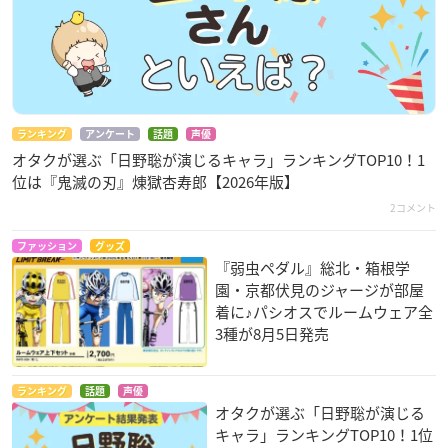
ランキング
アンケート
話題
声優
オタクが選ぶ「日野聡が演じるキャラ」ランキングTOP10！1
位は『鬼滅の刃』煉󠄁獄杏寿郎【2026年版】
2コメント
ファッション
グッズ
『弱虫ペダル』総北・箱根学
園・京都伏見のジャージが部屋
着に♪パシオスでルームウェア全
3種が8月5日発売
ランキング
話題
声優
オタクが選ぶ「日野聡が演じる
キャラ」ランキングTOP10！1位