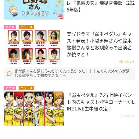
は『鬼滅の刃』煉󠄁獄杏寿郎【202
5年版】
アニメ
ニュース
実写ドラマ『弱虫ペダル』キャ
スト発表！小越勇輝さんや鈴木
拡樹さんなどお馴染みの出演者
が続々と！
45コメント
御堂筋くんを演じるのが充くんで良かった！！！充くん以外の方が演
じる御堂筋って想像できなく…
アニメ
ニュース
『弱虫ペダル』先行上映イベン
ト内のキャスト登場コーナーがL
INE LIVE生中継決定！
2コメント