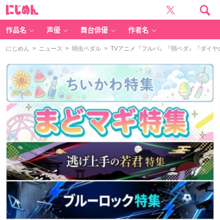
に
じ
め
ん
作品名
声優
舞台俳優
作者名
にじめん
>
ニュース
>
弱虫ペダル
> TVアニメ『フルバ』『弱ペダ』『ダイヤ