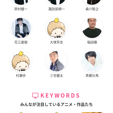
鈴村健一
諏訪部順一
森川智之
花江夏樹
大塚芳忠
稲田徹
村瀬歩
三宅健太
斉藤壮馬
KEYWORDS
みんなが注目しているアニメ・作品たち