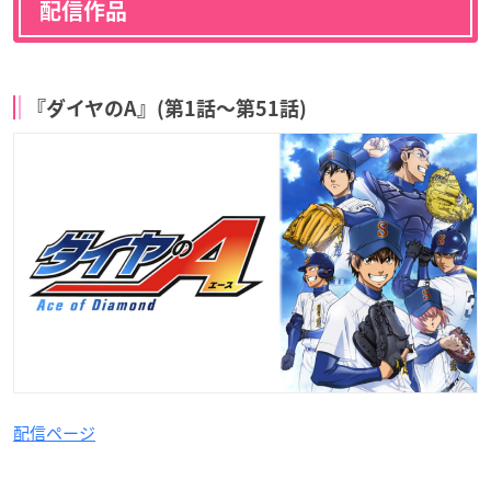
配信作品
『ダイヤのA』(第1話〜第51話)
配信ページ