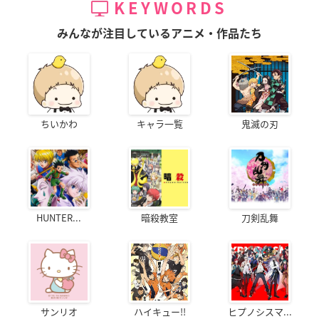
KEYWORDS
みんなが注目しているアニメ・作品たち
ちいかわ
キャラ一覧
鬼滅の刃
HUNTER...
暗殺教室
刀剣乱舞
サンリオ
ハイキュー!!
ヒプノシスマ...