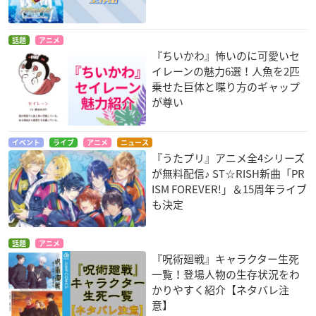
話題
アニメ
『ちいかわ』怖いのに可愛いセ
イレーンの魅力6選！人魚を2匹
乗せた巨体と喋り方のギャップ
が尊い
イベント
ライブ
アニメ
ニュース
『うたプリ』アニメ全4シリーズ
が無料配信♪ ST☆RISH新曲「PR
ISM FOREVER!」＆15周年ライブ
も決定
話題
アニメ
『呪術廻戦』キャラクター生死
一覧！登場人物の生存状況をわ
かりやすく紹介【ネタバレ注
意】