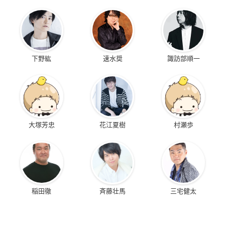
下野紘
速水奨
諏訪部順一
大塚芳忠
花江夏樹
村瀬歩
稲田徹
斉藤壮馬
三宅健太