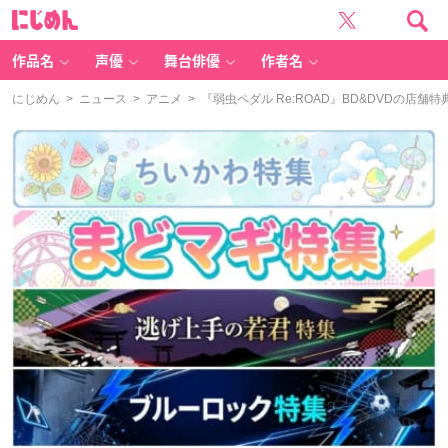
に
じ
め
ん
作品名
声優
舞台俳優
作者名
にじめん
>
ニュース
>
アニメ
> 『弱虫ペダル Re:ROAD』BD&DVDの店舗