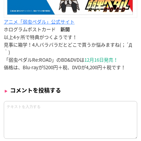
アニメ「弱虫ペダル」公式サイト
ホログラムポストカード
新開
以上4ヶ所で特典がつくようです！
見事に箱学！4人バラバラだとどこで買うか悩みますね(；´Д
｀)
「弱虫ペダルRe:ROAD」のBD&DVDは
12月16日発売！
価格は、Blu-rayが5200円＋税、DVDが4,200円＋税です！
コメントを投稿する