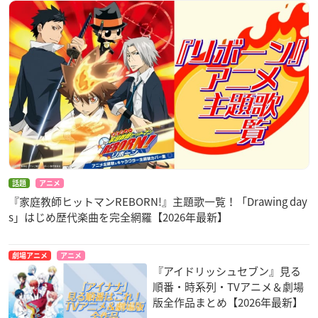
話題
アニメ
『家庭教師ヒットマンREBORN!』主題歌一覧！「Drawing day
s」はじめ歴代楽曲を完全網羅【2026年最新】
劇場アニメ
アニメ
『アイドリッシュセブン』見る
順番・時系列・TVアニメ＆劇場
版全作品まとめ【2026年最新】