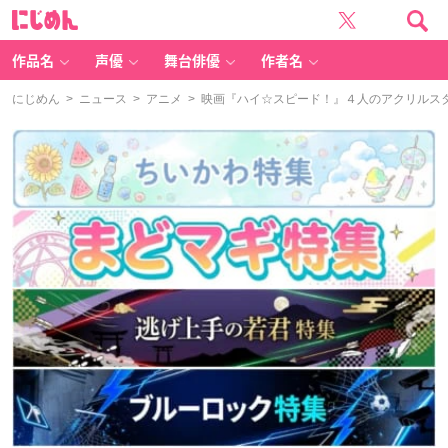
に
じ
め
ん
作品名
声優
舞台俳優
作者名
にじめん
>
ニュース
>
アニメ
> 映画『ハイ☆スピード！』４人のアクリルス