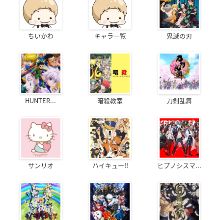
ちいかわ
キャラ一覧
鬼滅の刃
HUNTER...
暗殺教室
刀剣乱舞
サンリオ
ハイキュー!!
ヒプノシスマ...