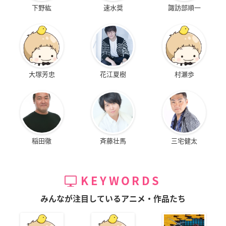
下野紘
速水奨
諏訪部順一
大塚芳忠
花江夏樹
村瀬歩
稲田徹
斉藤壮馬
三宅健太
KEYWORDS
みんなが注目しているアニメ・作品たち