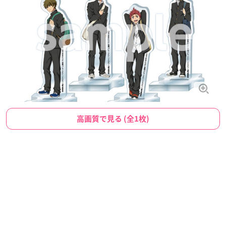
高画質で見る (全1枚)