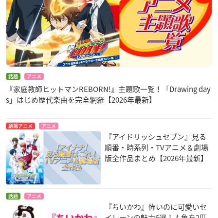
話題
アニメ
『家庭教師ヒットマンREBORN!』主題歌一覧！「Drawing day
s」はじめ歴代楽曲を完全網羅【2026年最新】
劇場アニメ
アニメ
『アイドリッシュセブン』見る
順番・時系列・TVアニメ＆劇場
版全作品まとめ【2026年最新】
話題
アニメ
『ちいかわ』怖いのに可愛いセ
イレーンの魅力6選！人魚を2匹