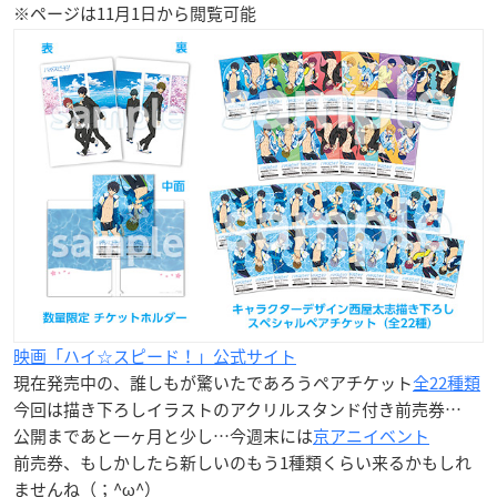
※ページは11月1日から閲覧可能
映画「ハイ☆スピード！」公式サイト
現在発売中の、誰しもが驚いたであろうペアチケット
全22種類
今回は描き下ろしイラストのアクリルスタンド付き前売券…
公開まであと一ヶ月と少し…今週末には
京アニイベント
前売券、もしかしたら新しいのもう1種類くらい来るかもしれ
ませんね（；^ω^）