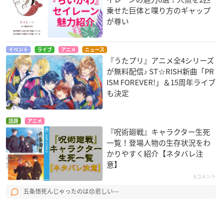
乗せた巨体と喋り方のギャップ
が尊い
イベント
ライブ
アニメ
ニュース
『うたプリ』アニメ全4シリーズ
が無料配信♪ ST☆RISH新曲「PR
ISM FOREVER!」＆15周年ライブ
も決定
話題
アニメ
『呪術廻戦』キャラクター生死
一覧！登場人物の生存状況をわ
かりやすく紹介【ネタバレ注
意】
6コメント
五条悟死んじゃったのは😞悲しい⋯