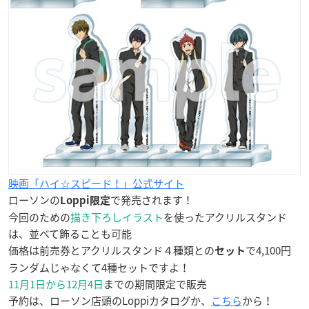
映画「ハイ☆スピード！」公式サイト
ローソンの
で発売されます！
Loppi限定
今回のための
描き下ろしイラスト
を使ったアクリルスタンド
は、並べて飾ることも可能
価格は前売券とアクリルスタンド４種類との
で4,100円
セット
ランダムじゃなくて4種セットですよ！
11月1日から12月4日
までの期間限定で販売
予約は、ローソン店頭のLoppiカタログか、
こちら
から！