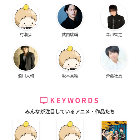
村瀬歩
武内駿輔
森川智之
浪川大輔
坂本真綾
斉藤壮馬
KEYWORDS
みんなが注目しているアニメ・作品たち