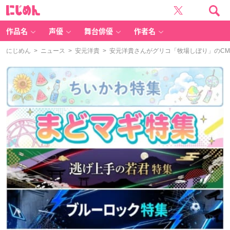
に
じ
め
ん
作品名
声優
舞台俳優
作者名
にじめん
>
ニュース
>
安元洋貴
> 安元洋貴さんがグリコ「牧場しぼり」のC