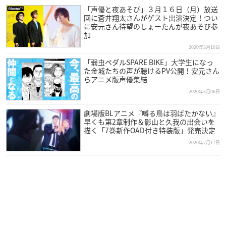
「声優と夜あそび」３月１６日（月）放送
回に蒼井翔太さんがゲスト出演決定！つい
に安元さん待望のしょーたんが夜あそび参
加
2020年3月10日
「弱虫ペダルSPARE BIKE」大学生になっ
た金城たちの声が聴けるPV公開！安元さん
らアニメ版声優集結
2020年3月06日
劇場版BLアニメ『囀る鳥は羽ばたかない』
早くも第2章制作＆影山と久我の出会いを
描く「7巻新作OAD付き特装版」発売決定
2020年2月17日