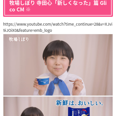
牧場しぼり 寺田心「新しくなった」篇 Gli
co CM ※
https://www.youtube.com/watch?time_continue=28&v=XJvi
9iJOiX0&feature=emb_logo