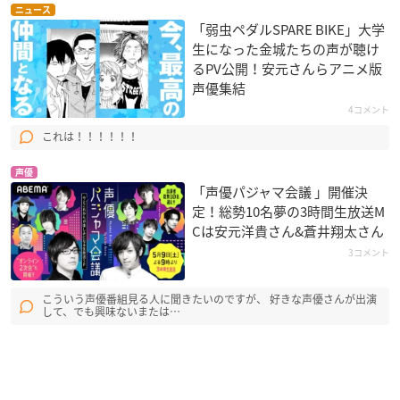
ニュース
「弱虫ペダルSPARE BIKE」大学
生になった金城たちの声が聴け
るPV公開！安元さんらアニメ版
声優集結
4コメント
これは！！！！！！
声優
「声優パジャマ会議 」開催決
定！総勢10名夢の3時間生放送M
Cは安元洋貴さん&蒼井翔太さん
3コメント
こういう声優番組見る人に聞きたいのですが、 好きな声優さんが出演
して、でも興味ないまたは…