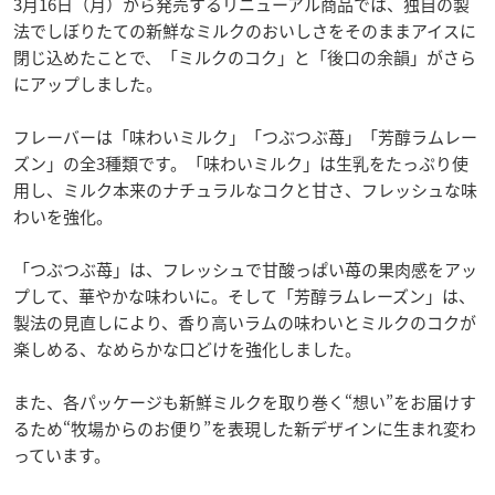
3月16日（月）から発売するリニューアル商品では、独自の製
法でしぼりたての新鮮なミルクのおいしさをそのままアイスに
閉じ込めたことで、「ミルクのコク」と「後口の余韻」がさら
にアップしました。
フレーバーは「味わいミルク」「つぶつぶ苺」「芳醇ラムレー
ズン」の全3種類です。「味わいミルク」は生乳をたっぷり使
用し、ミルク本来のナチュラルなコクと甘さ、フレッシュな味
わいを強化。
「つぶつぶ苺」は、フレッシュで甘酸っぱい苺の果肉感をアッ
プして、華やかな味わいに。そして「芳醇ラムレーズン」は、
製法の見直しにより、香り高いラムの味わいとミルクのコクが
楽しめる、なめらかな口どけを強化しました。
また、各パッケージも新鮮ミルクを取り巻く“想い”をお届けす
るため“牧場からのお便り”を表現した新デザインに生まれ変わ
っています。