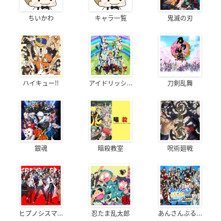
ちいかわ
キャラ一覧
鬼滅の刃
ハイキュー!!
アイドリッシ...
刀剣乱舞
銀魂
暗殺教室
呪術廻戦
ヒプノシスマ...
忍たま乱太郎
あんさんぶる...