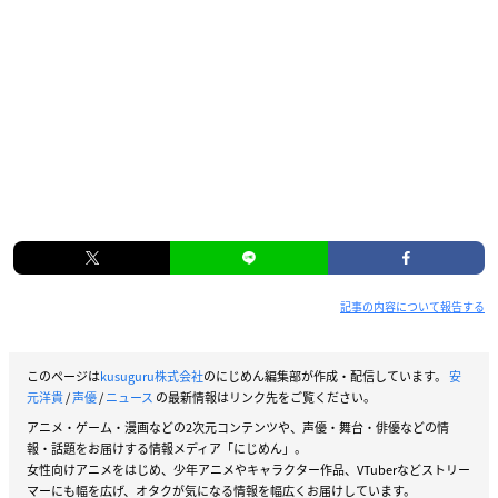
記事の内容について報告する
このページは
kusuguru株式会社
のにじめん編集部が作成・配信しています。
安
元洋貴
/
声優
/
ニュース
の最新情報はリンク先をご覧ください。
アニメ・ゲーム・漫画などの2次元コンテンツや、声優・舞台・俳優などの情
報・話題をお届けする情報メディア「にじめん」。
女性向けアニメをはじめ、少年アニメやキャラクター作品、VTuberなどストリー
マーにも幅を広げ、オタクが気になる情報を幅広くお届けしています。