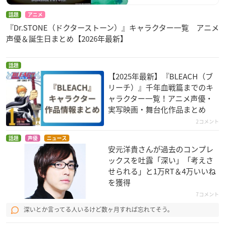
話題
アニメ
『Dr.STONE（ドクターストーン）』キャラクター一覧 アニメ
声優＆誕生日まとめ【2026年最新】
話題
【2025年最新】『BLEACH（ブ
リーチ）』千年血戦篇までのキ
ャラクター一覧！アニメ声優・
実写映画・舞台化作品まとめ
2コメント
話題
声優
ニュース
安元洋貴さんが過去のコンプレ
ックスを吐露「深い」「考えさ
せられる」と1万RT＆4万いいね
を獲得
7コメント
深いとか言ってる人いるけど数ヶ月すれば忘れてそう。