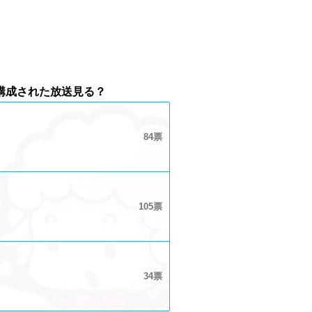
構成された放送見る？
84
105
34