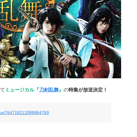
て
ミュージカル『
刀剣乱舞
』
の
特集が放送決定！
tatus/764718212088864769