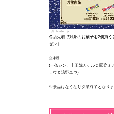
family.co.jp
各店先着で対象の
お菓子を2個買う
ゼント！
全4種
(一条シン、十王院カケル＆鷹梁ミ
ョウ＆涼野ユウ)
※景品はなくなり次第終了となりま