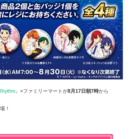
yRhythm』
×ファミリーマートが
8月17日朝7時
から
場！