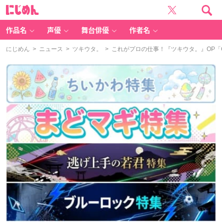
に
じ
め
ん
作品名
声優
舞台俳優
作者名
にじめん
>
ニュース
>
ツキウタ。
> これがプロの仕事！『ツキウタ。』OP「GR