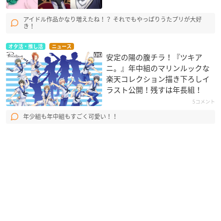
アイドル作品かなり増えたね！？ それでもやっぱりうたプリが大好
き！
オタ活・推し活
ニュース
安定の陽の腹チラ！『ツキア
ニ。』年中組のマリンルックな
楽天コレクション描き下ろしイ
ラスト公開！残すは年長組！
5コメント
年少組も年中組もすごく可愛い！！