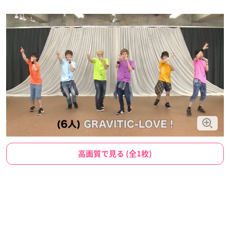
高画質で見る (全1枚)