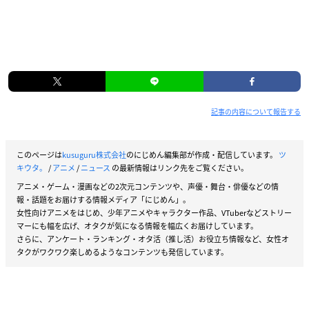
記事の内容について報告する
このページは
kusuguru株式会社
のにじめん編集部が作成・配信しています。
ツ
キウタ。
/
アニメ
/
ニュース
の最新情報はリンク先をご覧ください。
アニメ・ゲーム・漫画などの2次元コンテンツや、声優・舞台・俳優などの情
報・話題をお届けする情報メディア「にじめん」。
女性向けアニメをはじめ、少年アニメやキャラクター作品、VTuberなどストリー
マーにも幅を広げ、オタクが気になる情報を幅広くお届けしています。
さらに、アンケート・ランキング・オタ活（推し活）お役立ち情報など、女性オ
タクがワクワク楽しめるようなコンテンツも発信しています。