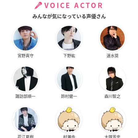
VOICE ACTOR
みんなが気になっている声優さん
宮野真守
下野紘
速水奨
諏訪部順一
鈴村健一
森川智之
花江夏樹
村瀬歩
大塚芳忠