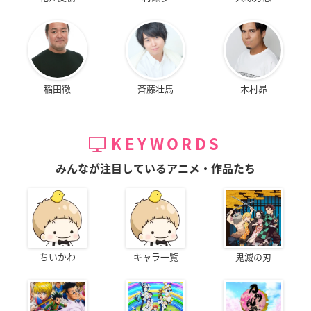
稲田徹
斉藤壮馬
木村昴
KEYWORDS
みんなが注目しているアニメ・作品たち
ちいかわ
キャラ一覧
鬼滅の刃