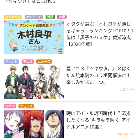
『ツキウタ』など12作品
ランキング
アンケート
話題
声優
オタクが選ぶ「木村良平が演じ
るキャラ」ランキングTOP10！1
位は『黒子のバスケ』黄瀬涼太
【2026年版】
イベント
アニメ
ニュース
夏アニメ『ツキウタ。』×ばく
だん焼本舗のコラボ開催決定！
楽しみがまた一つ。
1コメント
アニメ
ニュース
時はアイドル戦国時代！？応援
したくなる“キラキラ輝く”アイ
ドルアニメ10選！
86コメント