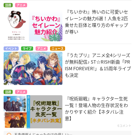
話題
アニメ
『ちいかわ』怖いのに可愛いセ
イレーンの魅力6選！人魚を2匹
乗せた巨体と喋り方のギャップ
が尊い
イベント
ライブ
アニメ
ニュース
『うたプリ』アニメ全4シリーズ
が無料配信♪ ST☆RISH新曲「PR
ISM FOREVER!」＆15周年ライブ
も決定
話題
アニメ
『呪術廻戦』キャラクター生死
一覧！登場人物の生存状況をわ
かりやすく紹介【ネタバレ注
意】
6コメント
五条悟死んじゃったのは😞悲しい⋯