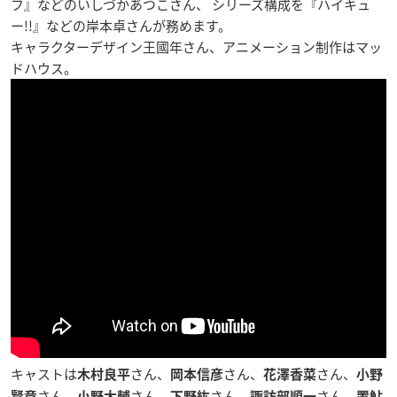
フ』などのいしづかあつこさん、 シリーズ構成を『ハイキュ
ー!!』などの岸本卓さんが務めます。
キャラクターデザイン王國年さん、アニメーション制作はマッ
ドハウス。
キャストは
さん、
さん、
さん、
木村良平
岡本信彦
花澤香菜
小野
さん、
さん、
さん、
さん、
賢章
小野大輔
下野紘
諏訪部順一
置鮎