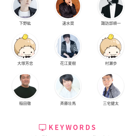
下野紘
速水奨
諏訪部順一
大塚芳忠
花江夏樹
村瀬歩
稲田徹
斉藤壮馬
三宅健太
KEYWORDS