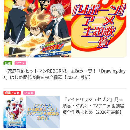
話題
アニメ
『家庭教師ヒットマンREBORN!』主題歌一覧！「Drawing day
s」はじめ歴代楽曲を完全網羅【2026年最新】
劇場アニメ
アニメ
『アイドリッシュセブン』見る
順番・時系列・TVアニメ＆劇場
版全作品まとめ【2026年最新】