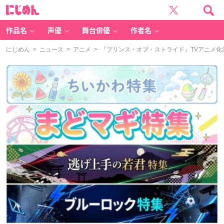
に
じ
め
ん
作品名
声優
舞台俳優
作者名
にじめん
>
ニュース
>
アニメ
> 『プリンス・オブ・ストライド』TVアニメ化