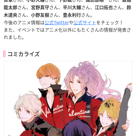
さん、
さん、
さん、
さん、
龍太郎
宮野真守
平川大輔
江口拓也
鈴
さん、
さん、
さん。
木達央
小野友樹
豊永利行
今後のアニメ情報は
公式Twitter
や
公式サイト
をチェック！
また、イベントではアニメ化以外にもたくさんの情報が発表さ
れました。
コミカライズ