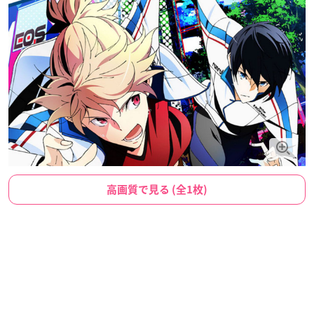
高画質で見る (全1枚)