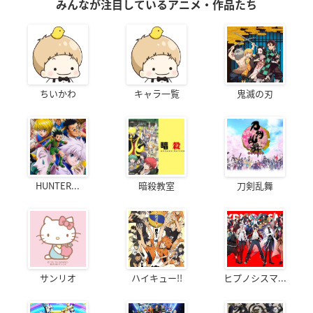
みんなが注目しているアニメ・作品たち
ちいかわ
キャラ一覧
鬼滅の刃
HUNTER...
暗殺教室
刀剣乱舞
サンリオ
ハイキュー!!
ヒプノシスマ...