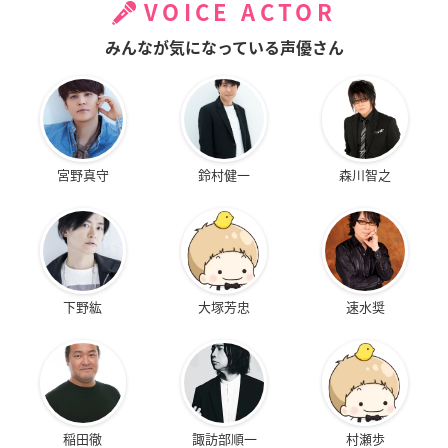
VOICE ACTOR
みんなが気になっている声優さん
宮野真守
鈴村健一
森川智之
下野紘
大塚芳忠
速水奨
稲田徹
諏訪部順一
村瀬歩