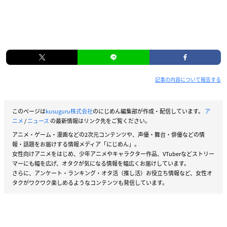
記事の内容について報告する
このページは
kusuguru株式会社
のにじめん編集部が作成・配信しています。
ア
ニメ
/
ニュース
の最新情報はリンク先をご覧ください。
アニメ・ゲーム・漫画などの2次元コンテンツや、声優・舞台・俳優などの情
報・話題をお届けする情報メディア「にじめん」。
女性向けアニメをはじめ、少年アニメやキャラクター作品、VTuberなどストリー
マーにも幅を広げ、オタクが気になる情報を幅広くお届けしています。
さらに、アンケート・ランキング・オタ活（推し活）お役立ち情報など、女性オ
タクがワクワク楽しめるようなコンテンツも発信しています。