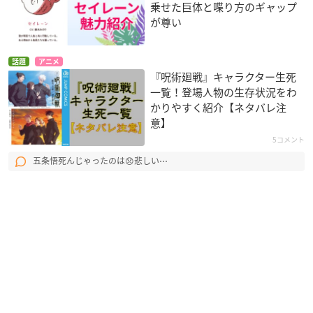
乗せた巨体と喋り方のギャップ
が尊い
話題
アニメ
『呪術廻戦』キャラクター生死
一覧！登場人物の生存状況をわ
かりやすく紹介【ネタバレ注
意】
5コメント
五条悟死んじゃったのは😞悲しい⋯