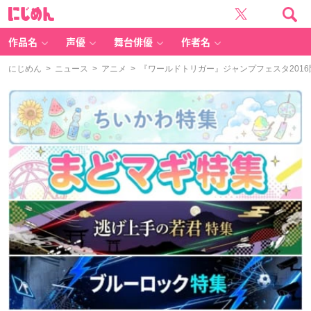
に
じ
め
ん
作品名
声優
舞台俳優
作者名
にじめん
>
ニュース
>
アニメ
> 『ワールドトリガー』ジャンプフェスタ201