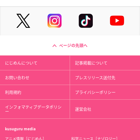
ページの先頭へ
にじめんについて
記事掲載について
お問い合わせ
プレスリリース送付先
利用規約
プライバシーポリシー
インフォマティブデータポリシ
運営会社
ー
kusuguru
media
アニメ情報［にじめん］
科学ニュース［ナゾロジー］