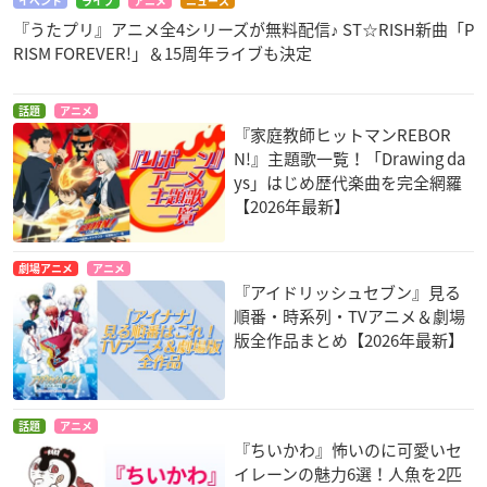
イベント
ライブ
アニメ
ニュース
『うたプリ』アニメ全4シリーズが無料配信♪ ST☆RISH新曲「P
RISM FOREVER!」＆15周年ライブも決定
話題
アニメ
『家庭教師ヒットマンREBOR
N!』主題歌一覧！「Drawing da
ys」はじめ歴代楽曲を完全網羅
【2026年最新】
劇場アニメ
アニメ
『アイドリッシュセブン』見る
順番・時系列・TVアニメ＆劇場
版全作品まとめ【2026年最新】
話題
アニメ
『ちいかわ』怖いのに可愛いセ
イレーンの魅力6選！人魚を2匹