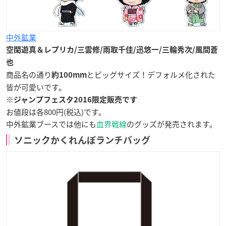
中外鉱業
空閑遊真＆レプリカ/三雲修/雨取千佳/迅悠一/三輪秀次/風間蒼
也
商品名の通り
とビッグサイズ！デフォルメ化された
約100mm
皆が可愛いです。
※ジャンプフェスタ2016限定販売です
お値段は各800円(税込)です。
中外鉱業ブースでは他にも
血界戦線
のグッズが発売されます。
ソニックかくれんぼランチバッグ