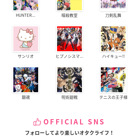
HUNTER...
暗殺教室
刀剣乱舞
サンリオ
ヒプノシスマ...
ハイキュー!!
銀魂
呪術廻戦
テニスの王子様
OFFICIAL SNS
フォローしてより楽しいオタクライフ！