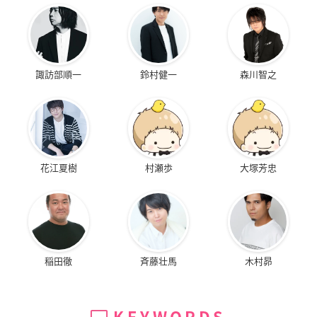
諏訪部順一
鈴村健一
森川智之
花江夏樹
村瀬歩
大塚芳忠
稲田徹
斉藤壮馬
木村昴