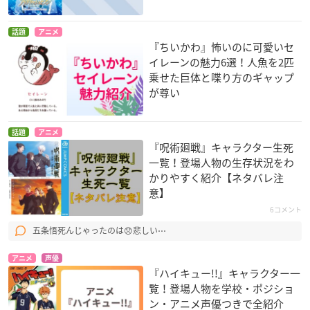
話題
アニメ
『ちいかわ』怖いのに可愛いセ
イレーンの魅力6選！人魚を2匹
乗せた巨体と喋り方のギャップ
が尊い
話題
アニメ
『呪術廻戦』キャラクター生死
一覧！登場人物の生存状況をわ
かりやすく紹介【ネタバレ注
意】
6コメント
五条悟死んじゃったのは😞悲しい⋯
アニメ
声優
『ハイキュー!!』キャラクター一
覧！登場人物を学校・ポジショ
ン・アニメ声優つきで全紹介