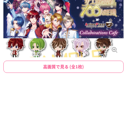
高画質で見る (全1枚)