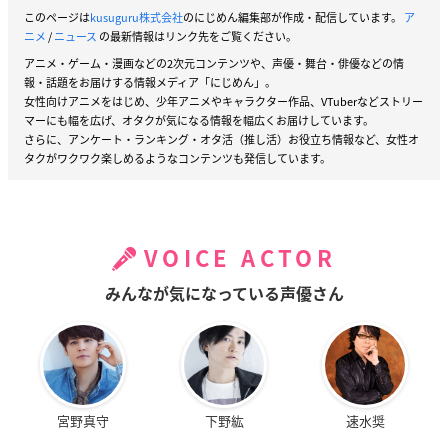
このページは
kusuguru株式会社
のにじめん編集部が作成・配信しています。
ア
ニメ
/
ニュース
の最新情報はリンク先をご覧ください。
アニメ・ゲーム・漫画などの2次元コンテンツや、声優・舞台・俳優などの情
報・話題をお届けする情報メディア「にじめん」。
女性向けアニメをはじめ、少年アニメやキャラクター作品、VTuberなどストリー
マーにも幅を広げ、オタクが気になる情報を幅広くお届けしています。
さらに、アンケート・ランキング・オタ活（推し活）お役立ち情報など、女性オ
タクがワクワク楽しめるようなコンテンツも発信しています。
VOICE ACTOR
みんなが気になっている声優さん
宮野真守
下野紘
速水奨