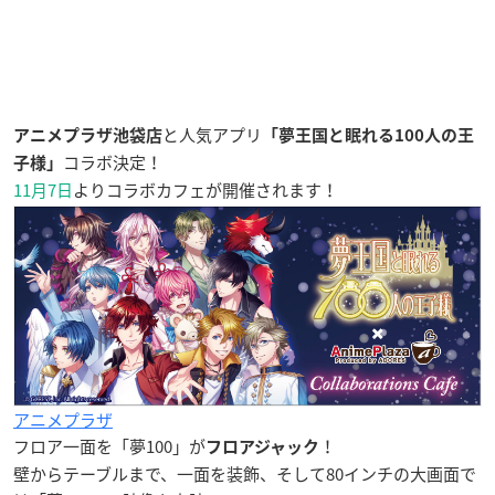
と人気アプリ
アニメプラザ池袋店
「夢王国と眠れる100人の王
コラボ決定！
子様」
11月7日
よりコラボカフェが開催されます！
アニメプラザ
フロア一面を「夢100」が
！
フロアジャック
壁からテーブルまで、一面を装飾、そして80インチの大画面で