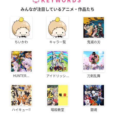
KEYWORDS
みんなが注目しているアニメ・作品たち
ちいかわ
キャラ一覧
鬼滅の刃
HUNTER...
アイドリッシ...
刀剣乱舞
ハイキュー!!
暗殺教室
銀魂