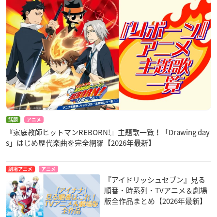
話題
アニメ
『家庭教師ヒットマンREBORN!』主題歌一覧！「Drawing day
s」はじめ歴代楽曲を完全網羅【2026年最新】
劇場アニメ
アニメ
『アイドリッシュセブン』見る
順番・時系列・TVアニメ＆劇場
版全作品まとめ【2026年最新】