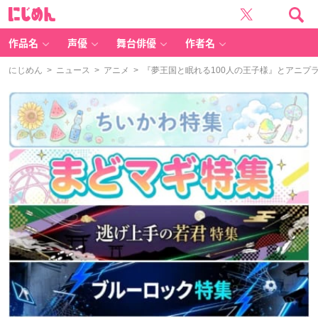
に
じ
め
ん
作品名
声優
舞台俳優
作者名
にじめん
>
ニュース
>
アニメ
> 『夢王国と眠れる100人の王子様』とアニプ