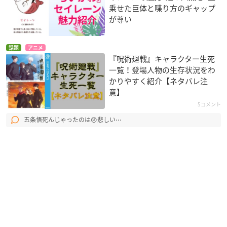
乗せた巨体と喋り方のギャップ
が尊い
話題
アニメ
『呪術廻戦』キャラクター生死
一覧！登場人物の生存状況をわ
かりやすく紹介【ネタバレ注
意】
5コメント
五条悟死んじゃったのは😞悲しい⋯