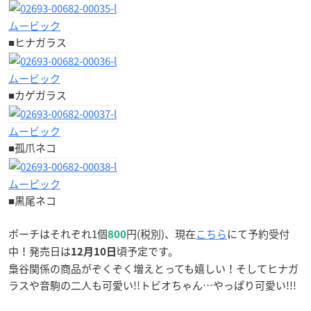
ムービック
■ヒナガラス
ムービック
■カゲガラス
ムービック
■孤爪ネコ
ムービック
■黒尾ネコ
ポーチはそれぞれ1個
円(税別)、現在
こちら
にて予約受付
800
中！発売日は
頃予定です。
12月10日
梟谷関係の商品がぞくぞく増えとっても嬉しい！そしてヒナガ
ラスや音駒の二人も可愛い!!トビオちゃん…やっぱり可愛い!!!