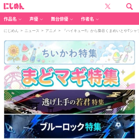
に
じ
め
ん
作品名
声優
舞台俳優
作者名
にじめん
>
ニュース
>
アニメ
> 『ハイキュー!!』から梟谷くまめいとやTシ