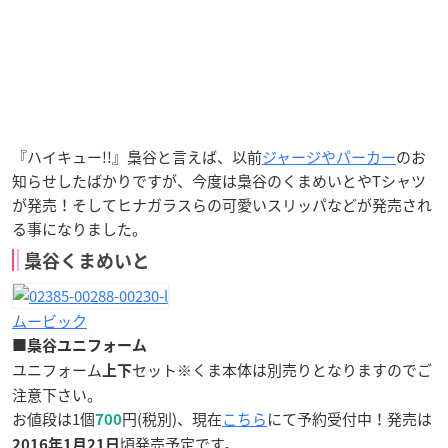
『ハイキュー!!』梟谷と言えば、以前
ジャージやパーカー
のお
知らせしたばかりですが、今度は梟谷のくまめいとやTシャツ
が発売！そしてヒナガラスらの可愛いスリッパなどが発売され
る事になりました。
梟谷くまめいと
ムービック
■梟谷ユニフォーム
ユニフォーム
セット※くま本体は別売りとなりますのでご
上下
注意下さい。
お値段は1個
円(税別)、現在
こちら
にて予約受付中！発売は
700
頃発売予定です。
2016年1月21日