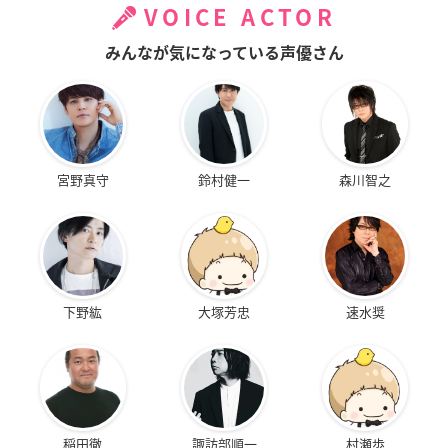
VOICE ACTOR
みんなが気になっている声優さん
宮野真守
鈴村健一
森川智之
下野紘
大塚芳忠
速水奨
稲田徹
諏訪部順一
村瀬歩