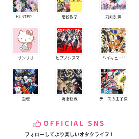
HUNTER...
暗殺教室
刀剣乱舞
サンリオ
ヒプノシスマ...
ハイキュー!!
銀魂
呪術廻戦
テニスの王子様
OFFICIAL SNS
フォローしてより楽しいオタクライフ！