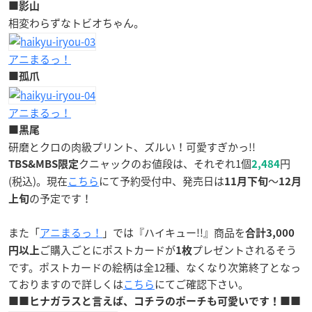
■影山
相変わらずなトビオちゃん。
アニまるっ！
■孤爪
アニまるっ！
■黒尾
研磨とクロの肉級プリント、ズルい！可愛すぎかっ!!
クニャックのお値段は、それぞれ1個
円
TBS&MBS限定
2,484
(税込)。現在
こちら
にて予約受付中、発売日は
～
11月下旬
12月
の予定です！
上旬
また「
アニまるっ！
」では『ハイキュー!!』商品を
合計3,000
ご購入ごとにポストカードが
プレゼントされるそう
円以上
1枚
です。ポストカードの絵柄は全12種、なくなり次第終了となっ
ておりますので詳しくは
こちら
にてご確認下さい。
■■ヒナガラスと言えば、コチラのポーチも可愛いです！■■