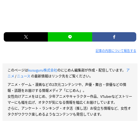
記事の内容について報告する
このページは
kusuguru株式会社
のにじめん編集部が作成・配信しています。
ア
ニメ
/
ニュース
の最新情報はリンク先をご覧ください。
アニメ・ゲーム・漫画などの2次元コンテンツや、声優・舞台・俳優などの情
報・話題をお届けする情報メディア「にじめん」。
女性向けアニメをはじめ、少年アニメやキャラクター作品、VTuberなどストリー
マーにも幅を広げ、オタクが気になる情報を幅広くお届けしています。
さらに、アンケート・ランキング・オタ活（推し活）お役立ち情報など、女性オ
タクがワクワク楽しめるようなコンテンツも発信しています。