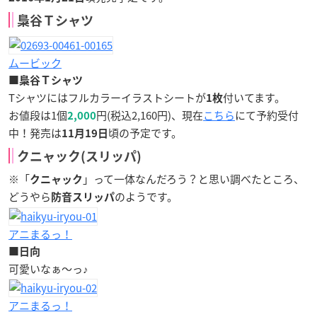
梟谷Ｔシャツ
ムービック
■梟谷Ｔシャツ
Tシャツにはフルカラーイラストシートが
付いてます。
1枚
お値段は1個
円(税込2,160円)、現在
こちら
にて予約受付
2,000
中！発売は
頃の予定です。
11月19日
クニャック(スリッパ)
※「
」って一体なんだろう？と思い調べたところ、
クニャック
どうやら
のようです。
防音スリッパ
アニまるっ！
■日向
可愛いなぁ～っ♪
アニまるっ！