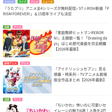
イベント
ライブ
アニメ
ニュース
『うたプリ』アニメ全4シリーズが無料配信♪ ST☆RISH新曲「P
RISM FOREVER!」＆15周年ライブも決定
話題
アニメ
『家庭教師ヒットマンREBOR
N!』主題歌一覧！「Drawing da
ys」はじめ歴代楽曲を完全網羅
【2026年最新】
劇場アニメ
アニメ
『アイドリッシュセブン』見る
順番・時系列・TVアニメ＆劇場
版全作品まとめ【2026年最新】
話題
アニメ
『ちいかわ』怖いのに可愛いセ
イレーンの魅力6選！人魚を2匹