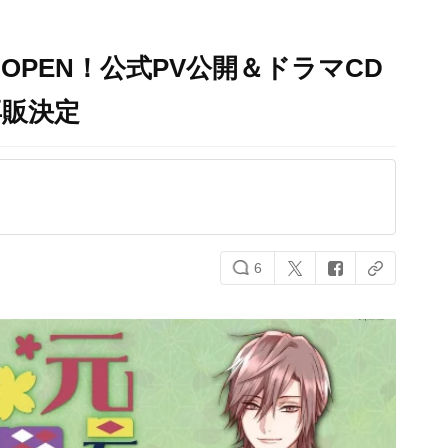
PEN！公式PV公開＆ドラマCD
再販決定
6