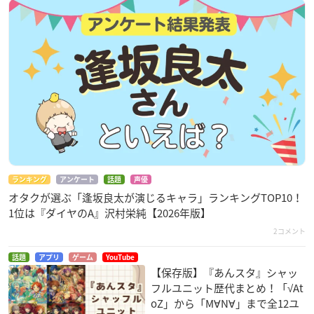
ランキング
アンケート
話題
声優
オタクが選ぶ「逢坂良太が演じるキャラ」ランキングTOP10！
1位は『ダイヤのA』沢村栄純【2026年版】
2コメント
話題
アプリ
ゲーム
YouTube
【保存版】『あんスタ』シャッ
フルユニット歴代まとめ！「√At
oZ」から「M∀N∀」まで全12ユ