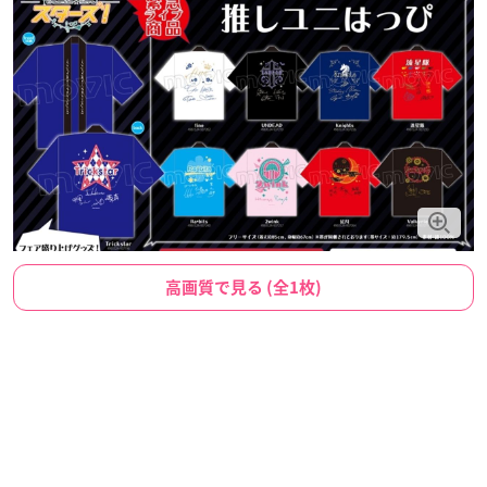
高画質で見る (全1枚)