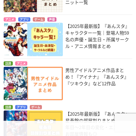
ニット一覧
アニメ
アプリ
ゲーム
声優
【2025年最新版】『あんスタ』
キャラクター一覧｜登場人物59
名の声優・誕生日・所属サーク
ル・アニメ情報まとめ
話題
アニメ
男性アイドルアニメ作品まと
め！『アイナナ』『あんスタ』
『ツキウタ』など12作品
話題
アプリ
ゲーム
【2025年最新版】『あんスタ』
星奏館の部屋割りまとめ！ES1
年目〜2年目の変化・エスプリの
お部屋情報も◎