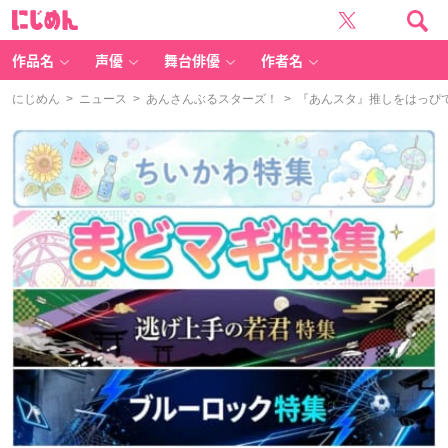
に
じ
め
ん
作品名
声優
舞台俳優
作者名
にじめん
>
ニュース
>
あんさんぶるスターズ！
> 『あんスタ』推しをはっぴ