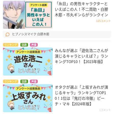
「糸目」の男性キャラクターと
いえばこの人！不二周助・白膠
木簓・市丸ギンらがランクイン
125コメント
ヒプノシスマイク 白膠木簓
ランキング
話題
声優
みんなが選ぶ「遊佐浩二さんが
演じるキャラといえば？」ラン
キングTOP10！【2023年版】
ランキング
話題
声優
オタクが選ぶ「上坂すみれが演
じるキャラ」ランキングTOP1
0！1位は『鬼灯の冷徹』ピー
チ・マキ【2024年版】
1コメント