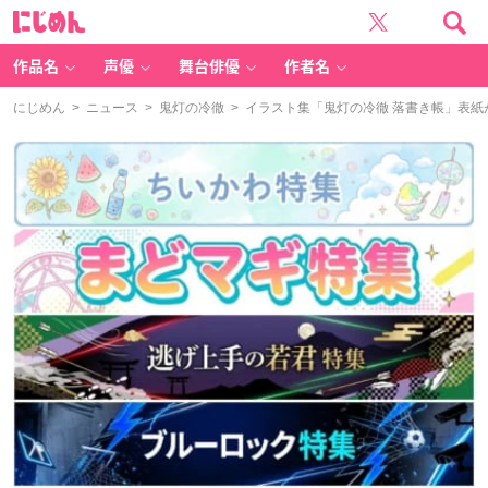
に
じ
め
ん
作品名
声優
舞台俳優
作者名
にじめん
>
ニュース
>
鬼灯の冷徹
> イラスト集「鬼灯の冷徹 落書き帳」表