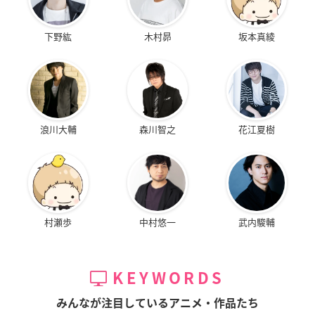
下野紘
木村昴
坂本真綾
浪川大輔
森川智之
花江夏樹
村瀬歩
中村悠一
武内駿輔
KEYWORDS
みんなが注目しているアニメ・作品たち