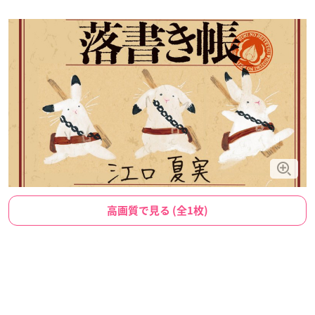
高画質で見る (全1枚)