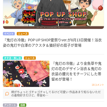
イベント
ニュース
『鬼灯の冷徹』POP UP SHOP夏祭りver.が8月13日開催！浴衣
姿の鬼灯や白澤のアクスタ＆猫好好の扇子が登場
オタ活・推し活
ニュース
『鬼灯の冷徹』より金魚草や鬼
灯の花のデザイン浴衣＆鬼灯の
衣装の腰元をモチーフにした帯
留めが登場！
18コメント
柄がちょっとゴチャゴチャしてるけど可愛い 作品あまり知らないただ
の着物好きだけど、帯留め…
アンケート
話題