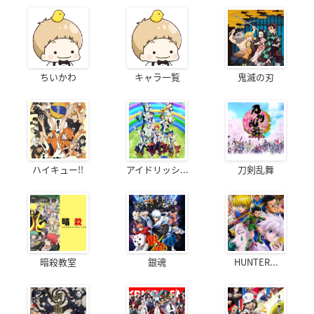
ちいかわ
キャラ一覧
鬼滅の刃
ハイキュー!!
アイドリッシ...
刀剣乱舞
暗殺教室
銀魂
HUNTER...