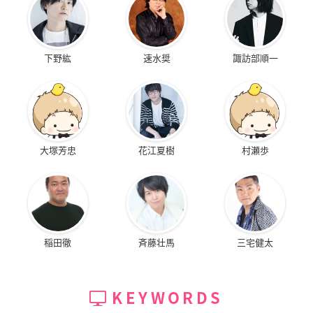
下野紘
速水奨
諏訪部順一
大塚芳忠
花江夏樹
村瀬歩
稲田徹
斉藤壮馬
三宅健太
KEYWORDS