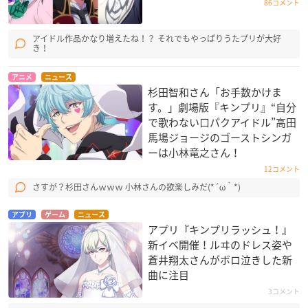
86コメント
アイドル作品かなり増えたね！？ それでもやっぱりうたプリが大好
き！
アニメ
ニュース
杉田智和さん「お手数かけま
す。」劇場版『キンプリ』“自分
で歌わない口パクアイドル”高田
馬場ジョージのゴーストシンガ
ーは小林竜之さん！
12コメント
さすが？杉田さんｗｗｗ 小林さんの歌楽しみだ(*´ω｀*)
アプリ
ゲーム
ニュース
アプリ『キンプリラッシュ！』
新イベ開催！ルヰのドレス姿や
蒼井翔太さんがボロ泣きした新
曲に注目
3コメント