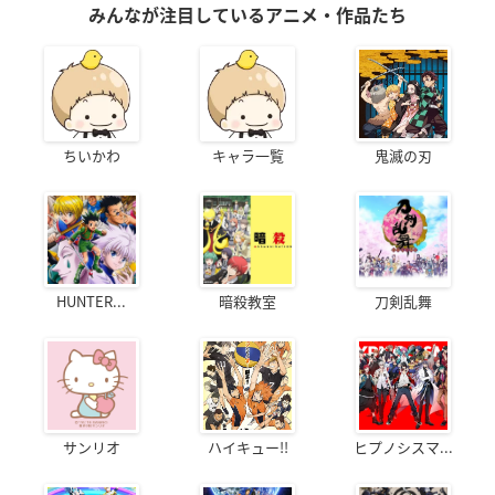
みんなが注目しているアニメ・作品たち
ちいかわ
キャラ一覧
鬼滅の刃
HUNTER...
暗殺教室
刀剣乱舞
サンリオ
ハイキュー!!
ヒプノシスマ...