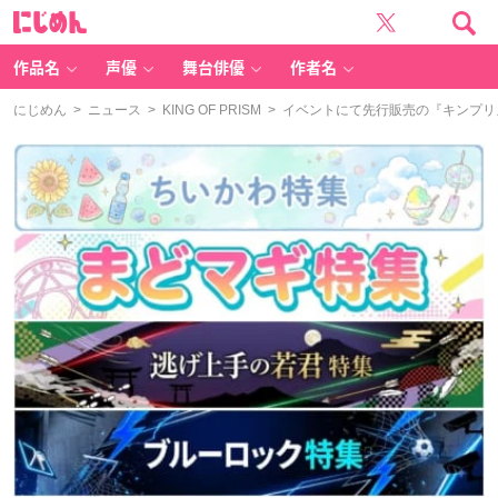
に
じ
め
ん
作品名
声優
舞台俳優
作者名
にじめん
>
ニュース
>
KING OF PRISM
> イベントにて先行販売の『キンプ