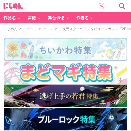
に
じ
め
ん
作品名
声優
舞台俳優
作者名
にじめん
>
ニュース
>
アニメ
> 二次元スターのインタビューマガジン『2D☆S