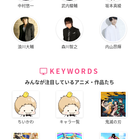
中村悠一
武内駿輔
坂本真綾
浪川大輔
森川智之
内山昂輝
KEYWORDS
みんなが注目しているアニメ・作品たち
ちいかわ
キャラ一覧
鬼滅の刃