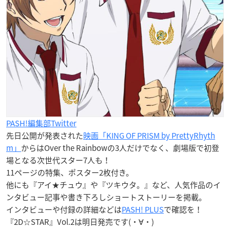
PASH!編集部Twitter
先日公開が発表された
映画「KING OF PRISM by PrettyRhyth
m」
からはOver the Rainbowの3人だけでなく、劇場版で初登
場となる次世代スター7人も！
11ページの特集、ポスター2枚付き。
他にも『アイ★チュウ』や『ツキウタ。』など、人気作品のイ
ンタビュー記事や書き下ろしショートストーリーを掲載。
インタビューや付録の詳細などは
PASH! PLUS
で確認を！
『2D☆STAR』Vol.2は明日発売です(・∀・)