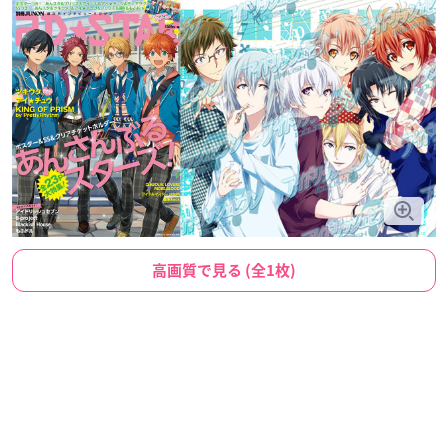
高画質で見る (全1枚)