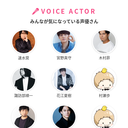
VOICE ACTOR
みんなが気になっている声優さん
速水奨
宮野真守
木村昴
諏訪部順一
花江夏樹
村瀬歩