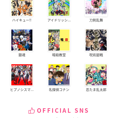
ハイキュー!!
アイドリッシ...
刀剣乱舞
銀魂
暗殺教室
呪術廻戦
ヒプノシスマ...
名探偵コナン
忍たま乱太郎
OFFICIAL SNS