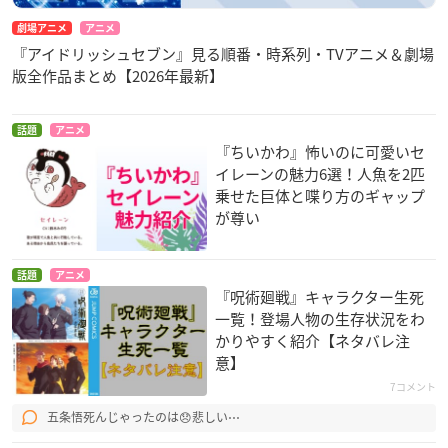
劇場アニメ
アニメ
『アイドリッシュセブン』見る順番・時系列・TVアニメ＆劇場
版全作品まとめ【2026年最新】
話題
アニメ
『ちいかわ』怖いのに可愛いセ
イレーンの魅力6選！人魚を2匹
乗せた巨体と喋り方のギャップ
が尊い
話題
アニメ
『呪術廻戦』キャラクター生死
一覧！登場人物の生存状況をわ
かりやすく紹介【ネタバレ注
意】
7コメント
五条悟死んじゃったのは😞悲しい⋯