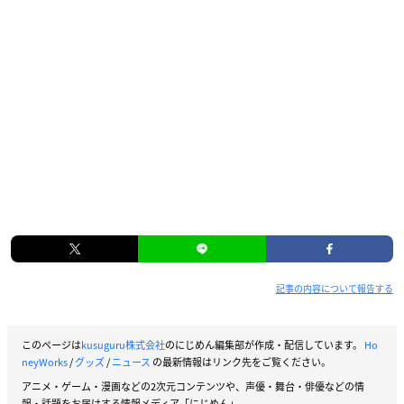
記事の内容について報告する
このページは
kusuguru株式会社
のにじめん編集部が作成・配信しています。
Ho
neyWorks
/
グッズ
/
ニュース
の最新情報はリンク先をご覧ください。
アニメ・ゲーム・漫画などの2次元コンテンツや、声優・舞台・俳優などの情
報・話題をお届けする情報メディア「にじめん」。