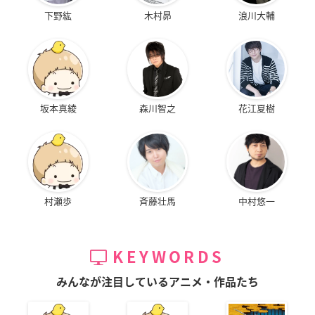
下野紘
木村昴
浪川大輔
坂本真綾
森川智之
花江夏樹
村瀬歩
斉藤壮馬
中村悠一
KEYWORDS
みんなが注目しているアニメ・作品たち