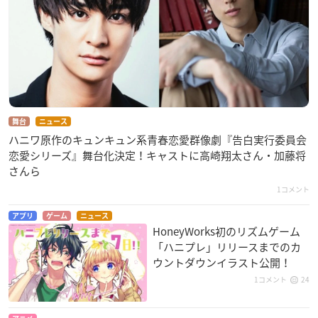
舞台
ニュース
ハニワ原作のキュンキュン系青春恋愛群像劇『告白実行委員会
恋愛シリーズ』舞台化決定！キャストに高崎翔太さん・加藤将
さんら
1コメント
アプリ
ゲーム
ニュース
HoneyWorks初のリズムゲーム
「ハニプレ」リリースまでのカ
ウントダウンイラスト公開！
1コメント
24