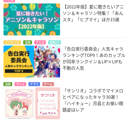
アニメ
【2022年版】夏に聴きたいアニ
ソン＆キャラソン特集！「あん
スタ」「ヒプマイ」ほか15選
ランキング
話題
アニメ
音楽CD
「告白実行委員会」人気キャラ
ランキングTOP9！あのカップル
が同率ランクイン＆LIP×LIPも
不動の人気
話題
アニメ
アプリ
ゲーム
「サンリオ」コラボでマイメロ
とペアになったキャラ30選！
『ハイキュー』月島とお揃い眼
鏡姿はレア