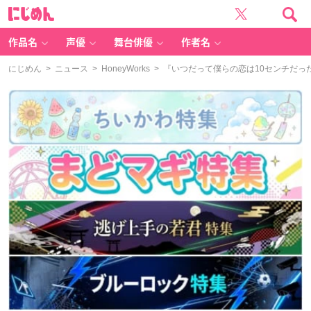
に
じ
め
ん
作品名
声優
舞台俳優
作者名
にじめん
>
ニュース
>
HoneyWorks
> 『いつだって僕らの恋は10センチだった