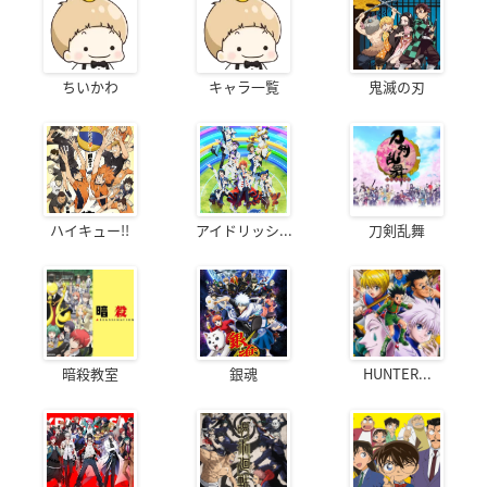
ちいかわ
キャラ一覧
鬼滅の刃
ハイキュー!!
アイドリッシ...
刀剣乱舞
暗殺教室
銀魂
HUNTER...