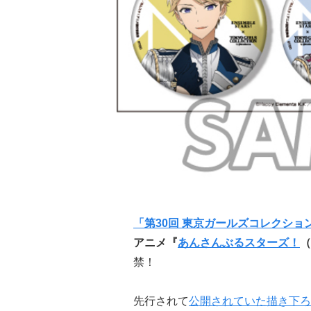
「第30回 東京ガールズコレクション 202
アニメ『
あんさんぶるスターズ！
（
禁！
先行されて
公開されていた描き下ろ