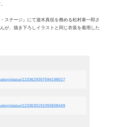
す。
・ステージ』にて遊木真役を務める松村泰一郎さ
んが、描き下ろしイラストと同じ衣装を着用した
nimation/status/1233629397594198017
nimation/status/1233630191093608449