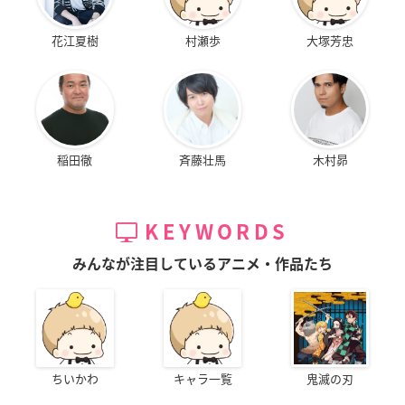
花江夏樹
村瀬歩
大塚芳忠
稲田徹
斉藤壮馬
木村昴
KEYWORDS
みんなが注目しているアニメ・作品たち
ちいかわ
キャラ一覧
鬼滅の刃