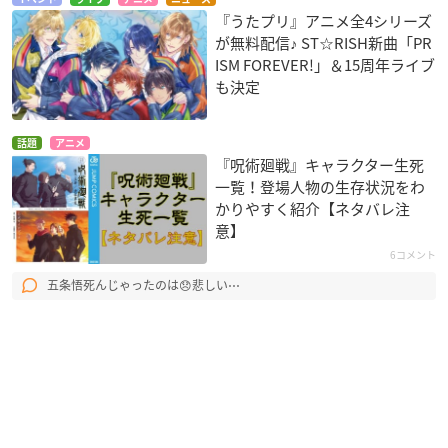
『うたプリ』アニメ全4シリーズ
が無料配信♪ ST☆RISH新曲「PR
ISM FOREVER!」＆15周年ライブ
も決定
話題
アニメ
『呪術廻戦』キャラクター生死
一覧！登場人物の生存状況をわ
かりやすく紹介【ネタバレ注
意】
6コメント
五条悟死んじゃったのは😞悲しい⋯