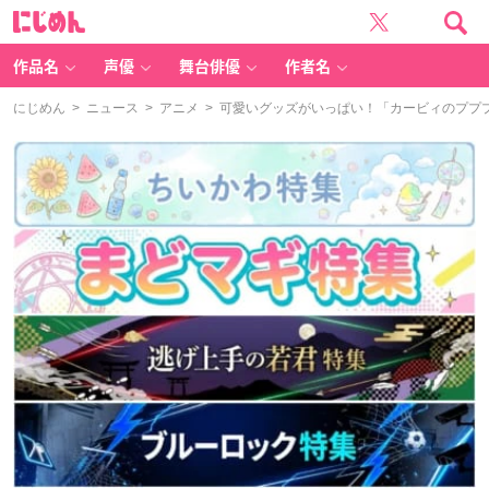
に
じ
め
ん
作品名
声優
舞台俳優
作者名
にじめん
>
ニュース
>
アニメ
> 可愛いグッズがいっぱい！「カービィのププ