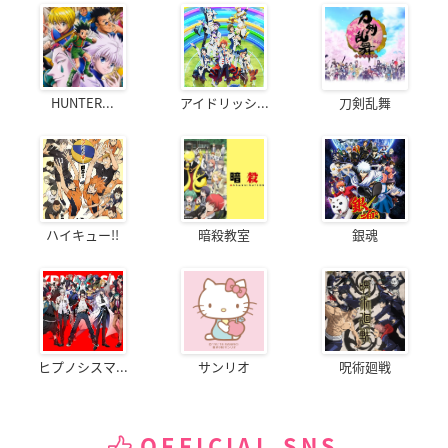
HUNTER...
アイドリッシ...
刀剣乱舞
ハイキュー!!
暗殺教室
銀魂
ヒプノシスマ...
サンリオ
呪術廻戦
OFFICIAL SNS