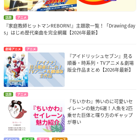
話題
アニメ
『家庭教師ヒットマンREBORN!』主題歌一覧！「Drawing day
s」はじめ歴代楽曲を完全網羅【2026年最新】
劇場アニメ
アニメ
『アイドリッシュセブン』見る
順番・時系列・TVアニメ＆劇場
版全作品まとめ【2026年最新】
話題
アニメ
『ちいかわ』怖いのに可愛いセ
イレーンの魅力6選！人魚を2匹
乗せた巨体と喋り方のギャップ
が尊い
イベント
ライブ
アニメ
ニュース