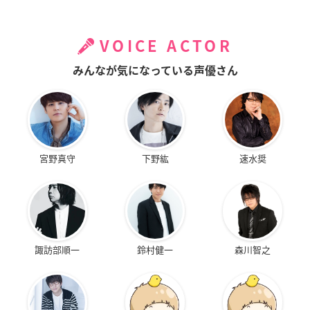
VOICE ACTOR
みんなが気になっている声優さん
宮野真守
下野紘
速水奨
諏訪部順一
鈴村健一
森川智之